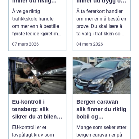
finner du riktig
finner du trygg og
opplæring
effektiv opplæring
Å velge riktig
Å ta førerkort handler
trafikkskole handler
om mer enn å bestå en
om mer enn å bestille
prøve. Du skal lære å
første ledige kjøretime.
ta valg i trafikken som
For mange er føre...
påvirker ...
07 mars 2026
04 mars 2026
Eu-kontroll i
Bergen caravan
tønsberg: slik
slik finner du riktig
sikrer du at bilen
bobil og
går gjennom
campingvogn på
EU-kontroll er et
Mange som søker etter
vestlandet
lovpålagt krav som
bergen caravan er på