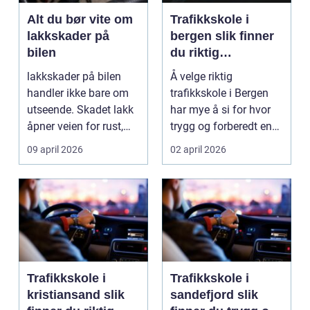
Alt du bør vite om
Trafikkskole i
lakkskader på
bergen slik finner
bilen
du riktig
opplæring til
lakkskader på bilen
Å velge riktig
førerkortet
handler ikke bare om
trafikkskole i Bergen
utseende. Skadet lakk
har mye å si for hvor
åpner veien for rust,
trygg og forberedt en
verdifall og dy...
elev føler seg når ...
09 april 2026
02 april 2026
Trafikkskole i
Trafikkskole i
kristiansand slik
sandefjord slik