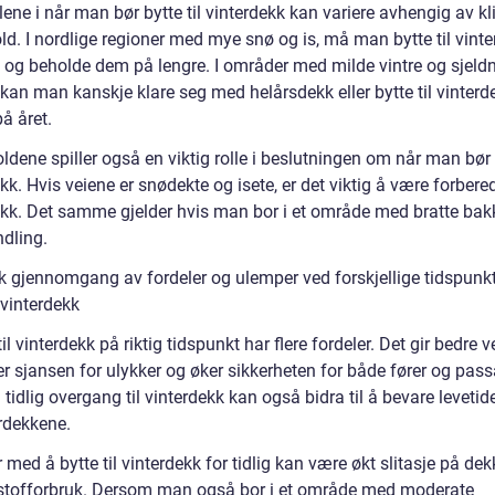
lene i når man bør bytte til vinterdekk kan variere avhengig av k
ld. I nordlige regioner med mye snø og is, må man bytte til vint
re og beholde dem på lengre. I områder med milde vintre og sjeld
 kan man kanskje klare seg med helårsdekk eller bytte til vinterd
å året.
ldene spiller også en viktig rolle i beslutningen om når man bør b
kk. Hvis veiene er snødekte og isete, er det viktig å være forber
ekk. Det samme gjelder hvis man bor i et område med bratte bakk
dling.
sk gjennomgang av fordeler og ulemper ved forskjellige tidspunkt
l vinterdekk
til vinterdekk på riktig tidspunkt har flere fordeler. Det gir bedre v
r sjansen for ulykker og øker sikkerheten for både fører og passa
g tidlig overgang til vinterdekk kan også bidra til å bevare levetide
dekkene.
med å bytte til vinterdekk for tidlig kan være økt slitasje på de
vstofforbruk. Dersom man også bor i et område med moderate