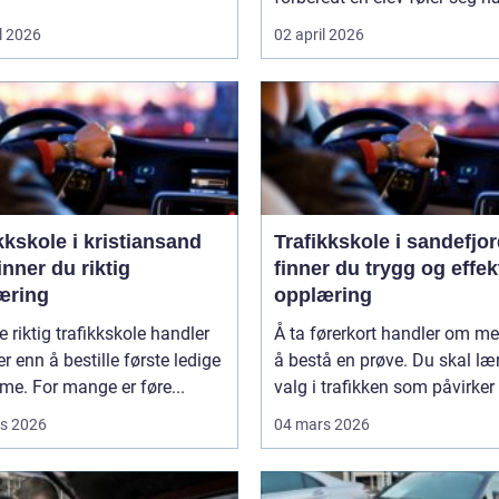
l 2026
02 april 2026
kkskole i kristiansand
Trafikkskole i sandefjord sl
finner du riktig
finner du trygg og effek
æring
opplæring
e riktig trafikkskole handler
Å ta førerkort handler om me
 enn å bestille første ledige
å bestå en prøve. Du skal lær
ime. For mange er føre...
valg i trafikken som påvirker .
s 2026
04 mars 2026