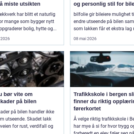
å miste utsikten
og personlig stil for bil
ekkverk har blitt et naturlig
bilfolie gir bileiere mulighet ti
for mange som bygger nytt
endre utseende på bilen sam
oppgraderer bolig, hytte og...
som lakken får et ekstra lag 
 2026
08 mai 2026
u bør vite om
Trafikkskole i bergen slik
kader på bilen
finner du riktig opplærin
førerkortet
ader på bilen handler ikke
om utseende. Skadet lakk
Å velge riktig trafikkskole i 
veien for rust, verdifall og
har mye å si for hvor trygg o
forberedt en elev føler seg når