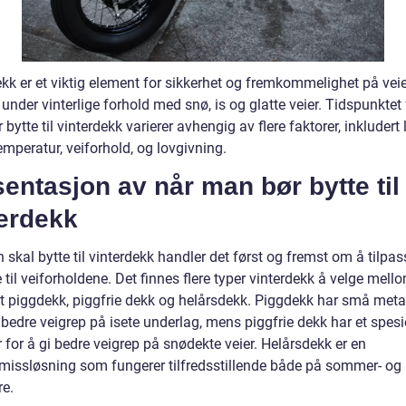
kk er et viktig element for sikkerhet og fremkommelighet på veie
 under vinterlige forhold med snø, is og glatte veier. Tidspunktet 
bytte til vinterdekk varierer avhengig av flere faktorer, inkludert 
emperatur, veiforhold, og lovgivning.
entasjon av når man bør bytte til
terdekk
skal bytte til vinterdekk handler det først og fremst om å tilpas
til veiforholdene. Det finnes flere typer vinterdekk å velge mello
rt piggdekk, piggfrie dekk og helårsdekk. Piggdekk har små meta
bedre veigrep på isete underlag, mens piggfrie dekk har et spesi
for å gi bedre veigrep på snødekte veier. Helårsdekk er en
issløsning som fungerer tilfredsstillende både på sommer- og
re.