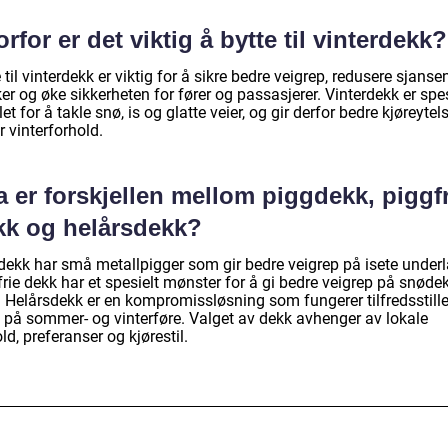
rfor er det viktig å bytte til vinterdekk?
 til vinterdekk er viktig for å sikre bedre veigrep, redusere sjanse
er og øke sikkerheten for fører og passasjerer. Vinterdekk er spes
let for å takle snø, is og glatte veier, og gir derfor bedre kjøreytel
 vinterforhold.
 er forskjellen mellom piggdekk, piggfr
kk og helårsdekk?
dekk har små metallpigger som gir bedre veigrep på isete underl
rie dekk har et spesielt mønster for å gi bedre veigrep på snøde
r. Helårsdekk er en kompromissløsning som fungerer tilfredsstill
 på sommer- og vinterføre. Valget av dekk avhenger av lokale
ld, preferanser og kjørestil.