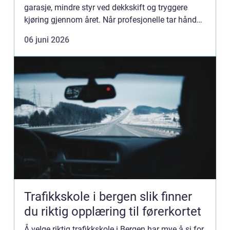
garasje, mindre styr ved dekkskift og tryggere
kjøring gjennom året. Når profesjonelle tar hånd
om hjulene, får du riktig lagring, kontroll av
06 juni 2026
dekken...
Trafikkskole i bergen slik finner
du riktig opplæring til førerkortet
Å velge riktig trafikkskole i Bergen har mye å si for