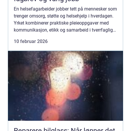
En helsefagarbeider jobber tett på mennesker som
trenger omsorg, støtte og helsehjelp i hverdagen.
Yrket kombinerer praktiske pleieoppgaver med
kommunikasjon, etikk og samarbeid i tverrfaglige
team. Mange voksne velger denne utdanningen
10 februar 2026
fordi den gir...
Reparere bilglass: Når lønner det