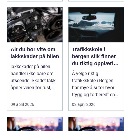
Alt du bør vite om
Trafikkskole i
lakkskader på bilen
bergen slik finner
du riktig opplæring
lakkskader på bilen
til førerkortet
handler ikke bare om
Å velge riktig
utseende. Skadet lakk
trafikkskole i Bergen
åpner veien for rust,
har mye å si for hvor
verdifall og dy...
trygg og forberedt en
elev føler seg når ...
09 april 2026
02 april 2026