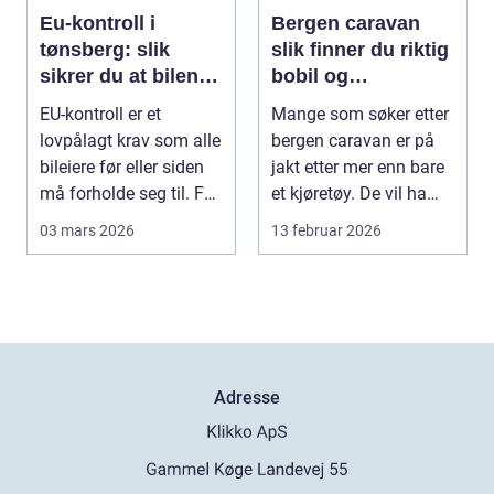
Eu-kontroll i
Bergen caravan
tønsberg: slik
slik finner du riktig
sikrer du at bilen
bobil og
går gjennom
campingvogn på
EU-kontroll er et
Mange som søker etter
vestlandet
lovpålagt krav som alle
bergen caravan er på
bileiere før eller siden
jakt etter mer enn bare
må forholde seg til. For
et kjøretøy. De vil ha
mange bl...
frihet, fl...
03 mars 2026
13 februar 2026
Adresse