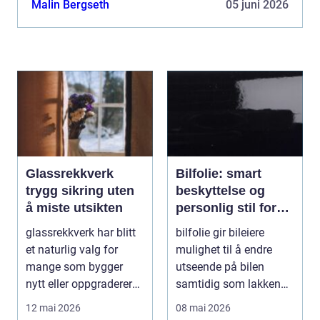
Malin Bergseth
05 juni 2026
Glassrekkverk
Bilfolie: smart
trygg sikring uten
beskyttelse og
å miste utsikten
personlig stil for
bilen
glassrekkverk har blitt
bilfolie gir bileiere
et naturlig valg for
mulighet til å endre
mange som bygger
utseende på bilen
nytt eller oppgraderer
samtidig som lakken
bolig, hytte og...
får et ekstra lag m...
12 mai 2026
08 mai 2026