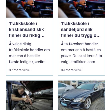
Trafikkskole i
Trafikkskole i
kristiansand slik
sandefjord slik
finner du riktig
finner du trygg og
opplæring
effektiv opplæring
Å velge riktig
Å ta førerkort handler
trafikkskole handler om
om mer enn å bestå en
mer enn å bestille
prøve. Du skal lære å ta
første ledige kjøretime.
valg i trafikken som
For mange er føre...
påvirker ...
07 mars 2026
04 mars 2026