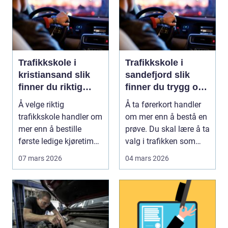
Trafikkskole i
Trafikkskole i
kristiansand slik
sandefjord slik
finner du riktig
finner du trygg og
opplæring
effektiv opplæring
Å velge riktig
Å ta førerkort handler
trafikkskole handler om
om mer enn å bestå en
mer enn å bestille
prøve. Du skal lære å ta
første ledige kjøretime.
valg i trafikken som
For mange er føre...
påvirker ...
07 mars 2026
04 mars 2026