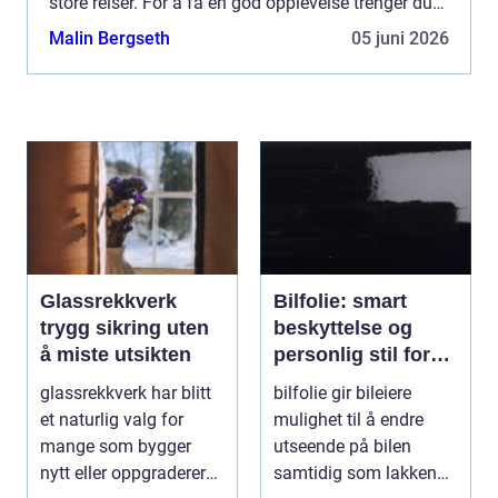
store reiser. For å få en god opplevelse trenger du
både riktig bobil eller campingvogn, solid oppfølg...
Malin Bergseth
05 juni 2026
Glassrekkverk
Bilfolie: smart
trygg sikring uten
beskyttelse og
å miste utsikten
personlig stil for
bilen
glassrekkverk har blitt
bilfolie gir bileiere
et naturlig valg for
mulighet til å endre
mange som bygger
utseende på bilen
nytt eller oppgraderer
samtidig som lakken