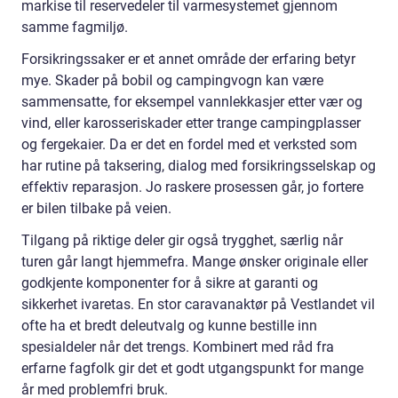
markise til reservedeler til varmesystemet gjennom
samme fagmiljø.
Forsikringssaker er et annet område der erfaring betyr
mye. Skader på bobil og campingvogn kan være
sammensatte, for eksempel vannlekkasjer etter vær og
vind, eller karosseriskader etter trange campingplasser
og fergekaier. Da er det en fordel med et verksted som
har rutine på taksering, dialog med forsikringsselskap og
effektiv reparasjon. Jo raskere prosessen går, jo fortere
er bilen tilbake på veien.
Tilgang på riktige deler gir også trygghet, særlig når
turen går langt hjemmefra. Mange ønsker originale eller
godkjente komponenter for å sikre at garanti og
sikkerhet ivaretas. En stor caravanaktør på Vestlandet vil
ofte ha et bredt deleutvalg og kunne bestille inn
spesialdeler når det trengs. Kombinert med råd fra
erfarne fagfolk gir det et godt utgangspunkt for mange
år med problemfri bruk.