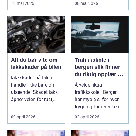
bolig, hytte og...
får et ekstra lag m...
12 mai 2026
08 mai 2026
Alt du bør vite om
Trafikkskole i
lakkskader på bilen
bergen slik finner
du riktig opplæring
lakkskader på bilen
til førerkortet
handler ikke bare om
Å velge riktig
utseende. Skadet lakk
trafikkskole i Bergen
åpner veien for rust,
har mye å si for hvor
verdifall og dy...
trygg og forberedt en
elev føler seg når ...
09 april 2026
02 april 2026