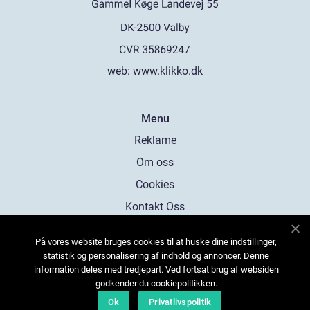
web:
www.klikko.dk
Menu
Reklame
Om oss
Cookies
Kontakt Oss
Sitemap
På vores website bruges cookies til at huske dine indstillinger,
statistik og personalisering af indhold og annoncer. Denne
information deles med tredjepart. Ved fortsat brug af websiden
godkender du cookiepolitikken.
Ok
Privatlivspolitik