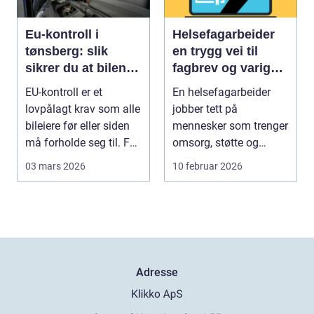
Eu-kontroll i
Helsefagarbeider
tønsberg: slik
en trygg vei til
sikrer du at bilen
fagbrev og varig
går gjennom
jobb
EU-kontroll er et
En helsefagarbeider
lovpålagt krav som alle
jobber tett på
bileiere før eller siden
mennesker som trenger
må forholde seg til. For
omsorg, støtte og
mange bl...
helsehjelp i hverdagen.
03 mars 2026
10 februar 2026
Y...
Adresse