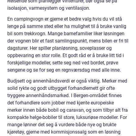
Reisende som planlegger vinterturer, bør også se på
isolasjon, varmesystem og ventilasjon.
En campingvogn er gjerne et bedre valg hvis du vil stå
lenge på samme sted eller ha mulighet til å bruke vanlig
bil som trekkvogn. Mange barnefamilier liker løsningen
der vognen blir et fast samlingspunkt, mens bilen er fri til
dagsturer. Her spiller planløsning, soveplasser og
oppbevaring en stor rolle. Et godt råd er å bruke litt tid i
forskjellige modeller, sette seg ned ved bordet, prøve
sengene og se for seg en regnværsdag med alle inne.
Budjsett og annenhåndsverdi er også viktig. Merker med
solid rykte og godt utbygget forhandlernett gir ofte
tryggere annenhåndsmarked. I Bergen-området finnes
det forhandlere som jobber med kjente europeiske
merker innen både bobil og caravan, og som tilbyr alt fra
kompakte helge-bobiler til store, luksuriøse modeller. For
mange lønner det seg å vurdere både nye og brukte
kjøretøy, gjerne med kommisjonssalg som en løsning