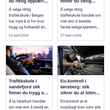
du riktig opplæring
finner du riktig
til førerkortet
opplæring
Å velge riktig
Å velge riktig
trafikkskole i Bergen
trafikkskole handler om
har mye å si for hvor
mer enn å bestille
trygg og forberedt en
første ledige kjøretime.
elev føler seg når ...
For mange er føre...
02 april 2026
07 mars 2026
Trafikkskole i
Eu-kontroll i
sandefjord slik
tønsberg: slik
finner du trygg og
sikrer du at bilen
effektiv opplæring
går gjennom
Å ta førerkort handler
EU-kontroll er et
om mer enn å bestå en
lovpålagt krav som alle