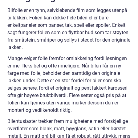
Bilfolie er en tynn, selvklebende film som legges utenpå
billakken. Folien kan dekke hele bilen eller bare
enkeltpaneler som panser, tak, speil eller spoiler. Enkelt
sagt fungerer folien som en flyttbar hud som tar støyten
fra småstein, småriper og sollys i stedet for den originale
lakken.
Mange velger folie fremfor omlakkering fordi løsningen
er mer fleksibel og ofte rimeligere. Når bilen får en ny
farge med folie, beholder den samtidig den originale
lakken under. Dette er en stor fordel for biler som skal
selges senere, fordi et originalt og pent lakkert karosseri
ofte gir høyere bruktbilverdi. Flere setter også pris på at
folien kan fjernes uten varige merker dersom den er
montert og vedlikeholdt riktig.
Bilentusiaster trekker frem mulighetene med forskjellige
overflater som blank, matt, høyglans, satin eller børstet
metall. En matt grå bil kan få et robust, rått uttrykk, mens