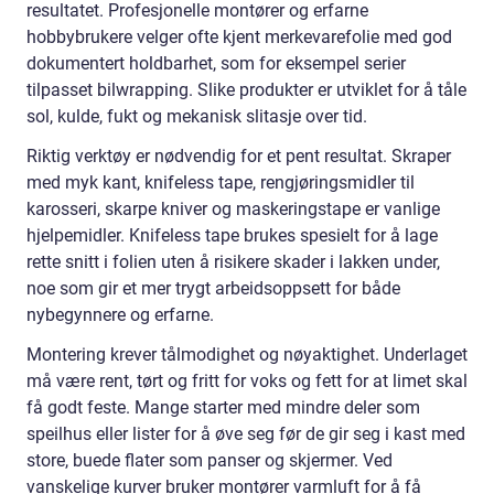
resultatet. Profesjonelle montører og erfarne
hobbybrukere velger ofte kjent merkevarefolie med god
dokumentert holdbarhet, som for eksempel serier
tilpasset bilwrapping. Slike produkter er utviklet for å tåle
sol, kulde, fukt og mekanisk slitasje over tid.
Riktig verktøy er nødvendig for et pent resultat. Skraper
med myk kant, knifeless tape, rengjøringsmidler til
karosseri, skarpe kniver og maskeringstape er vanlige
hjelpemidler. Knifeless tape brukes spesielt for å lage
rette snitt i folien uten å risikere skader i lakken under,
noe som gir et mer trygt arbeidsoppsett for både
nybegynnere og erfarne.
Montering krever tålmodighet og nøyaktighet. Underlaget
må være rent, tørt og fritt for voks og fett for at limet skal
få godt feste. Mange starter med mindre deler som
speilhus eller lister for å øve seg før de gir seg i kast med
store, buede flater som panser og skjermer. Ved
vanskelige kurver bruker montører varmluft for å få