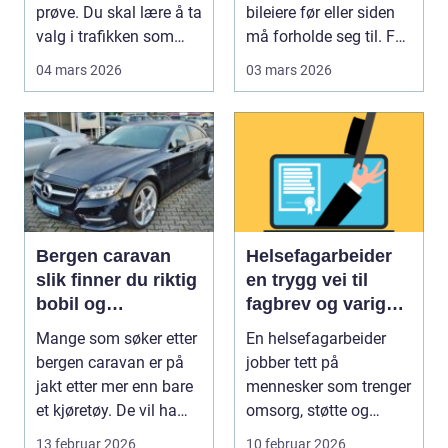
prøve. Du skal lære å ta
bileiere før eller siden
valg i trafikken som
må forholde seg til. For
påvirker ...
mange bl...
04 mars 2026
03 mars 2026
Bergen caravan
Helsefagarbeider
slik finner du riktig
en trygg vei til
bobil og
fagbrev og varig
campingvogn på
jobb
Mange som søker etter
En helsefagarbeider
vestlandet
bergen caravan er på
jobber tett på
jakt etter mer enn bare
mennesker som trenger
et kjøretøy. De vil ha
omsorg, støtte og
frihet, fl...
helsehjelp i hverdagen.
13 februar 2026
10 februar 2026