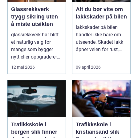
Glassrekkverk
Alt du bør vite om
trygg sikring uten
lakkskader på bilen
å miste utsikten
lakkskader på bilen
glassrekkverk har blitt
handler ikke bare om
et naturlig valg for
utseende. Skadet lakk
mange som bygger
åpner veien for rust,
nytt eller oppgraderer
verdifall og dy...
bolig, hytte og...
12 mai 2026
09 april 2026
Trafikkskole i
Trafikkskole i
bergen slik finner
kristiansand slik