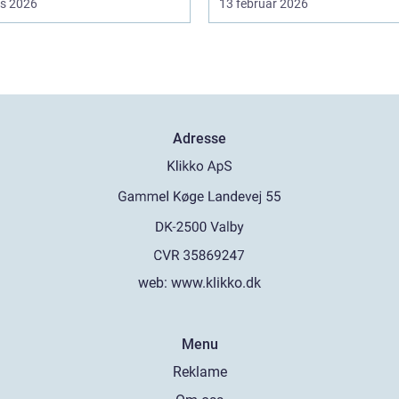
s 2026
13 februar 2026
Adresse
web:
www.klikko.dk
Menu
Reklame