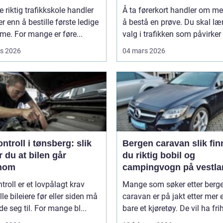
e riktig trafikkskole handler
Å ta førerkort handler om me
 enn å bestille første ledige
å bestå en prøve. Du skal lær
ime. For mange er føre...
valg i trafikken som påvirker .
s 2026
04 mars 2026
ntroll i tønsberg: slik
Bergen caravan slik finner
r du at bilen går
du riktig bobil og
nom
campingvogn på vestla
troll er et lovpålagt krav
Mange som søker etter berg
le bileiere før eller siden må
caravan er på jakt etter mer 
de seg til. For mange bl...
bare et kjøretøy. De vil ha frihe