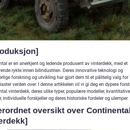
roduksjon]
ntal er en anerkjent og ledende produsent av vinterdekk, med et
ende rykte innen bilindustrien. Deres innovative teknologi og
rlige forskning og utvikling har gjort dem til et pålitelig valg for
iaster verden over. I denne artikkelen vil vi gi deg en dypere fors
tal vinterdekk, deres ulike typer, populære modeller, kvantitative
, individuelle forskjeller og deres historiske fordeler og ulemper.
rordnet oversikt over Continenta
erdekk]