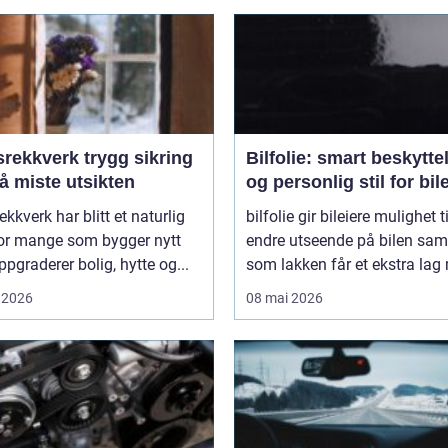
verk trygg sikring
Bilfolie: smart beskytte
å miste utsikten
og personlig stil for bil
ekkverk har blitt et naturlig
bilfolie gir bileiere mulighet ti
for mange som bygger nytt
endre utseende på bilen sam
oppgraderer bolig, hytte og...
som lakken får et ekstra lag 
 2026
08 mai 2026