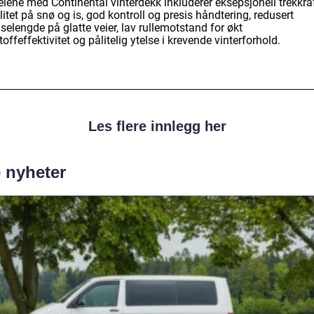
elene med Continental vinterdekk inkluderer eksepsjonell trekkra
litet på snø og is, god kontroll og presis håndtering, redusert
elengde på glatte veier, lav rullemotstand for økt
toffeffektivitet og pålitelig ytelse i krevende vinterforhold.
Les flere innlegg her
e nyheter