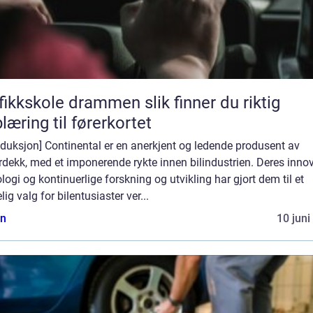
kskole drammen slik finner du riktig
læring til førerkortet
oduksjon] Continental er en anerkjent og ledende produsent av
rdekk, med et imponerende rykte innen bilindustrien. Deres inno
logi og kontinuerlige forskning og utvikling har gjort dem til et
elig valg for bilentusiaster ver...
n
10 juni