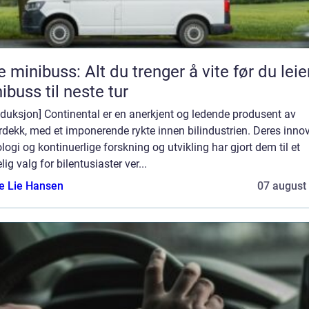
e minibuss: Alt du trenger å vite før du leie
ibuss til neste tur
oduksjon] Continental er en anerkjent og ledende produsent av
rdekk, med et imponerende rykte innen bilindustrien. Deres inno
logi og kontinuerlige forskning og utvikling har gjort dem til et
elig valg for bilentusiaster ver...
e Lie Hansen
07 august