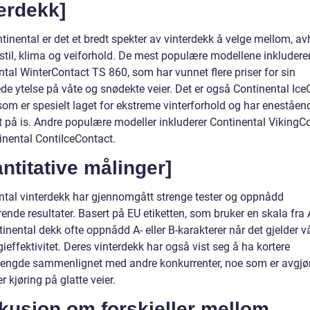
erdekk]
tinental er det et bredt spekter av vinterdekk å velge mellom, a
estil, klima og veiforhold. De mest populære modellene inkludere
tal WinterContact TS 860, som har vunnet flere priser for sin
de ytelse på våte og snødekte veier. Det er også Continental Ice
om er spesielt laget for ekstreme vinterforhold og har eneståen
ft på is. Andre populære modeller inkluderer Continental VikingC
inental ContiIceContact.
ntitative målinger]
ntal vinterdekk har gjennomgått strenge tester og oppnådd
nde resultater. Basert på EU etiketten, som bruker en skala fra A
inental dekk ofte oppnådd A- eller B-karakterer når det gjelder v
ieffektivitet. Deres vinterdekk har også vist seg å ha kortere
engde sammenlignet med andre konkurrenter, noe som er avgjø
er kjøring på glatte veier.
kusjon om forskjeller mellom