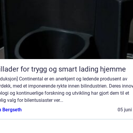
illader for trygg og smart lading hjemme
oduksjon] Continental er en anerkjent og ledende produsent av
rdekk, med et imponerende rykte innen bilindustrien. Deres inno
logi og kontinuerlige forskning og utvikling har gjort dem til et
elig valg for bilentusiaster ver...
n Bergseth
05 juni