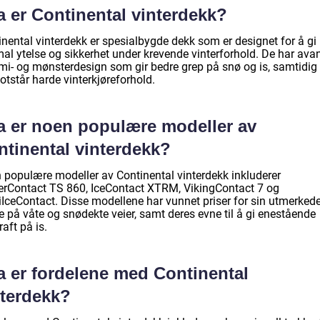
a er Continental vinterdekk?
inental vinterdekk er spesialbygde dekk som er designet for å gi
mal ytelse og sikkerhet under krevende vinterforhold. De har ava
i- og mønsterdesign som gir bedre grep på snø og is, samtidi
tstår harde vinterkjøreforhold.
a er noen populære modeller av
ntinental vinterdekk?
 populære modeller av Continental vinterdekk inkluderer
erContact TS 860, IceContact XTRM, VikingContact 7 og
iIceContact. Disse modellene har vunnet priser for sin utmerked
e på våte og snødekte veier, samt deres evne til å gi enestående
raft på is.
a er fordelene med Continental
nterdekk?