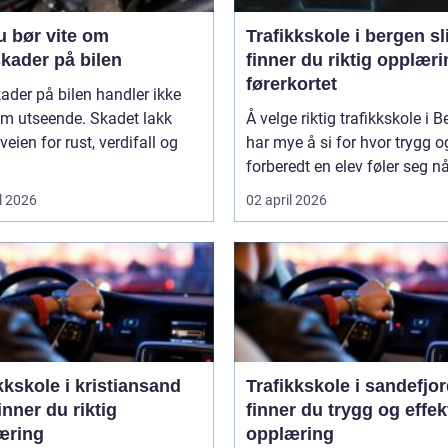
u bør vite om
Trafikkskole i bergen slik
kader på bilen
finner du riktig opplærin
førerkortet
ader på bilen handler ikke
om utseende. Skadet lakk
Å velge riktig trafikkskole i 
veien for rust, verdifall og
har mye å si for hvor trygg o
forberedt en elev føler seg når
l 2026
02 april 2026
kkskole i kristiansand
Trafikkskole i sandefjord sl
finner du riktig
finner du trygg og effek
æring
opplæring