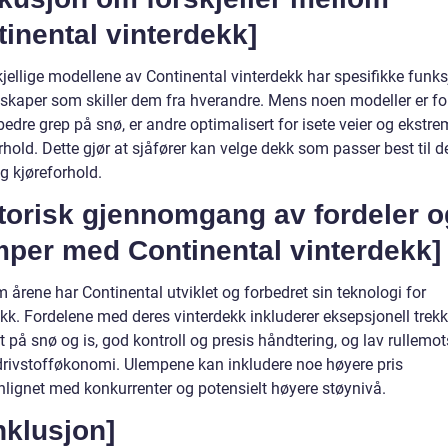
inental vinterdekk]
jellige modellene av Continental vinterdekk har spesifikke funks
skaper som skiller dem fra hverandre. Mens noen modeller er fo
bedre grep på snø, er andre optimalisert for isete veier og ekstr
rhold. Dette gjør at sjåfører kan velge dekk som passer best til d
g kjøreforhold.
torisk gjennomgang av fordeler o
mper med Continental vinterdekk]
årene har Continental utviklet og forbedret sin teknologi for
kk. Fordelene med deres vinterdekk inkluderer eksepsjonell trekk
et på snø og is, god kontroll og presis håndtering, og lav rullemo
 drivstofføkonomi. Ulempene kan inkludere noe høyere pris
ignet med konkurrenter og potensielt høyere støynivå.
nklusjon]