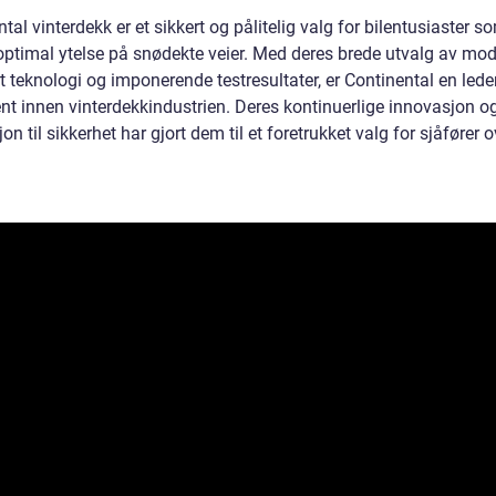
tal vinterdekk er et sikkert og pålitelig valg for bilentusiaster s
optimal ytelse på snødekte veier. Med deres brede utvalg av mode
t teknologi og imponerende testresultater, er Continental en led
nt innen vinterdekkindustrien. Deres kontinuerlige innovasjon o
on til sikkerhet har gjort dem til et foretrukket valg for sjåfører o