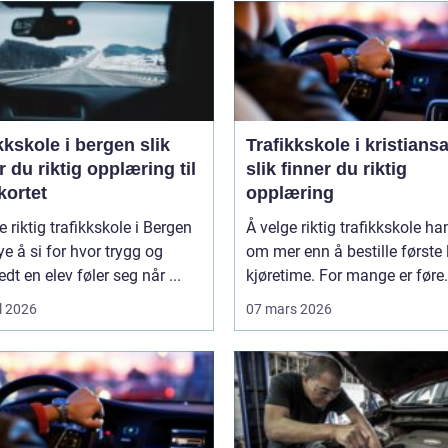
kskole i bergen slik
Trafikkskole i kristians
r du riktig opplæring til
slik finner du riktig
kortet
opplæring
e riktig trafikkskole i Bergen
Å velge riktig trafikkskole ha
e å si for hvor trygg og
om mer enn å bestille første 
edt en elev føler seg når ...
kjøretime. For mange er føre.
l 2026
07 mars 2026