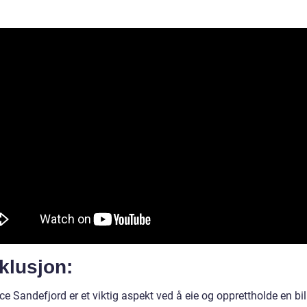
klusjon:
ice Sandefjord er et viktig aspekt ved å eie og opprettholde en bil