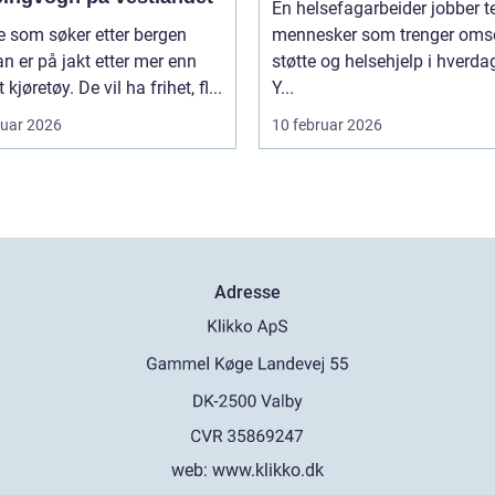
En helsefagarbeider jobber t
 som søker etter bergen
mennesker som trenger oms
n er på jakt etter mer enn
støtte og helsehjelp i hverda
 kjøretøy. De vil ha frihet, fl...
Y...
ruar 2026
10 februar 2026
Adresse
web:
www.klikko.dk