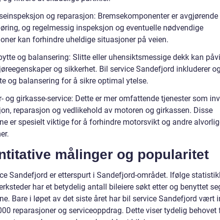
seinspeksjon og reparasjon: Bremsekomponenter er avgjørende 
kjøring, og regelmessig inspeksjon og eventuelle nødvendige
oner kan forhindre uheldige situasjoner på veien.
bytte og balansering: Slitte eller uhensiktsmessige dekk kan påv
jøreegenskaper og sikkerhet. Bil service Sandefjord inkluderer o
e og balansering for å sikre optimal ytelse.
- og girkasse-service: Dette er mer omfattende tjenester som inv
jon, reparasjon og vedlikehold av motoren og girkassen. Disse
ne er spesielt viktige for å forhindre motorsvikt og andre alvorli
er.
titative målinger og popularitet
ice Sandefjord er etterspurt i Sandefjord-området. Ifølge statistik
erksteder har et betydelig antall bileiere søkt etter og benyttet se
ne. Bare i løpet av det siste året har bil service Sandefjord vært i
000 reparasjoner og serviceoppdrag. Dette viser tydelig behovet 