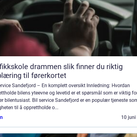
kskole drammen slik finner du riktig
læring til førerkortet
ervice Sandefjord – En komplett oversikt Innledning: Hvordan
ttholde bilens yteevne og levetid er et spørsmål som er viktig fo
r bilentusiast. Bil service Sandefjord er en populær tjeneste som
heten til å opprettholde o...
n
10 juni