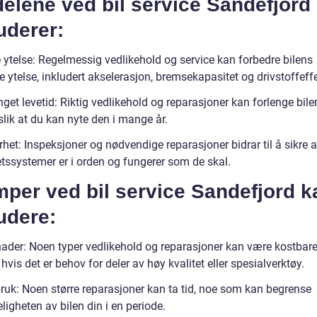
elene ved bil service Sandefjord
uderer:
e ytelse: Regelmessig vedlikehold og service kan forbedre bilens
e ytelse, inkludert akselerasjon, bremsekapasitet og drivstoffeffe
nget levetid: Riktig vedlikehold og reparasjoner kan forlenge bile
 slik at du kan nyte den i mange år.
rhet: Inspeksjoner og nødvendige reparasjoner bidrar til å sikre a
etssystemer er i orden og fungerer som de skal.
per ved bil service Sandefjord k
udere:
nader: Noen typer vedlikehold og reparasjoner kan være kostbare
 hvis det er behov for deler av høy kvalitet eller spesialverktøy.
bruk: Noen større reparasjoner kan ta tid, noe som kan begrense
eligheten av bilen din i en periode.