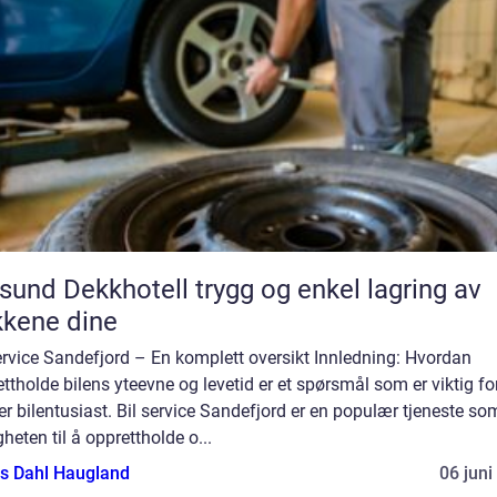
 Dekkhotell trygg og enkel lagring av
kene dine
ervice Sandefjord – En komplett oversikt Innledning: Hvordan
ttholde bilens yteevne og levetid er et spørsmål som er viktig fo
r bilentusiast. Bil service Sandefjord er en populær tjeneste som
heten til å opprettholde o...
s Dahl Haugland
06 juni