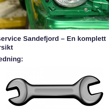
service Sandefjord – En komplett
sikt
edning: