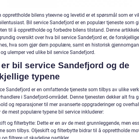
opprettholde bilens yteevne og levetid er et spørsmål som er vik
ilentusiast. Bil service Sandefjord er en populær tjeneste som g
en til å opprettholde og forbedre bilens tilstand. Denne artikkele
rundig oversikt over hva bil service Sandefjord er, de forskjellige
nes, hva som gjør dem populære, samt en historisk gjennomgan
 og ulemper ved ulike bil service Sandefjord.
er bil service Sandefjord og de
kjellige typene
ice Sandefjord er en omfattende tjeneste som tilbys av ulike ver
rhandlere i Sandefjord-området. Denne tjenesten dekker alt fra g
hold og reparasjoner til mer avanserte oppgraderinger og overhal
 de mest populære typene bil service inkluderer:
kift og filterbytte: Dette er en av de mest grunnleggende, men es
ne som tilbys. Oljeskift og filterbytte bidrar til å opprettholde m
og filtrere ut skadelige partikler.