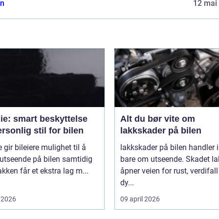
n
12 mai
lie: smart beskyttelse
Alt du bør vite om
rsonlig stil for bilen
lakkskader på bilen
e gir bileiere mulighet til å
lakkskader på bilen handler 
utseende på bilen samtidig
bare om utseende. Skadet la
kken får et ekstra lag m...
åpner veien for rust, verdifal
dy...
 2026
09 april 2026