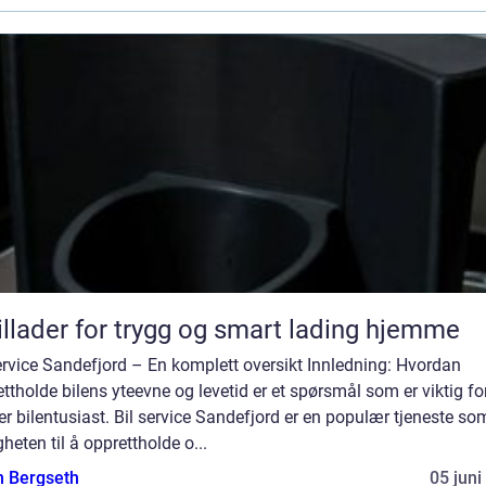
illader for trygg og smart lading hjemme
ervice Sandefjord – En komplett oversikt Innledning: Hvordan
ttholde bilens yteevne og levetid er et spørsmål som er viktig fo
r bilentusiast. Bil service Sandefjord er en populær tjeneste som
heten til å opprettholde o...
n Bergseth
05 juni