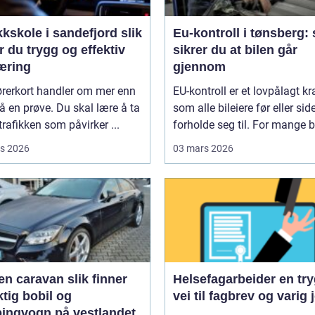
kskole i sandefjord slik
Eu-kontroll i tønsberg: 
r du trygg og effektiv
sikrer du at bilen går
æring
gjennom
ørerkort handler om mer enn
EU-kontroll er et lovpålagt kr
å en prøve. Du skal lære å ta
som alle bileiere før eller si
 trafikken som påvirker ...
forholde seg til. For mange bl
s 2026
03 mars 2026
aravan slik finner
Helsefagarbeider en trygg
ktig bobil og
vei til fagbrev og varig 
ingvogn på vestlandet