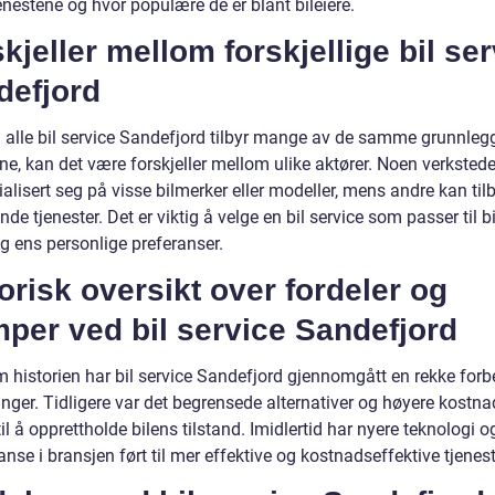
enestene og hvor populære de er blant bileiere.
kjeller mellom forskjellige bil se
defjord
 alle bil service Sandefjord tilbyr mange av de samme grunnle
ne, kan det være forskjeller mellom ulike aktører. Noen verksted
alisert seg på visse bilmerker eller modeller, mens andre kan til
de tjenester. Det er viktig å velge en bil service som passer til b
g ens personlige preferanser.
orisk oversikt over fordeler og
per ved bil service Sandefjord
 historien har bil service Sandefjord gjennomgått en rekke forb
nger. Tidligere var det begrensede alternativer og høyere kostna
til å opprettholde bilens tilstand. Imidlertid har nyere teknologi o
nse i bransjen ført til mer effektive og kostnadseffektive tjenest