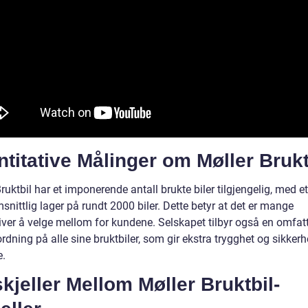
titative Målinger om Møller Brukt
ruktbil har et imponerende antall brukte biler tilgjengelig, med et
nittlig lager på rundt 2000 biler. Dette betyr at det er mange
tiver å velge mellom for kundene. Selskapet tilbyr også en omfa
rdning på alle sine bruktbiler, som gir ekstra trygghet og sikkerh
e.
kjeller Mellom Møller Bruktbil-