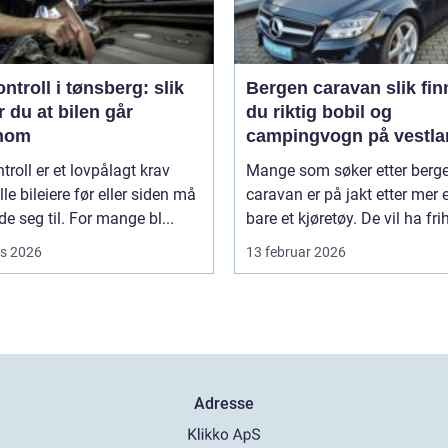
ntroll i tønsberg: slik
Bergen caravan slik finner
r du at bilen går
du riktig bobil og
nom
campingvogn på vestla
troll er et lovpålagt krav
Mange som søker etter berg
le bileiere før eller siden må
caravan er på jakt etter mer 
de seg til. For mange bl...
bare et kjøretøy. De vil ha frihe
s 2026
13 februar 2026
Adresse