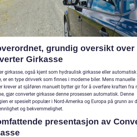
verordnet, grundig oversikt over
verter Girkasse
er girkasse, også kjent som hydraulisk girkasse eller automatisk
e, er en type drivverk som finnes i moderne biler. Mens manuelle
r krever at sjåføren manuelt bytter gir for å overføre kraften fra
lene, gjør converter girkasse denne prosessen automatisk. Denne
gien er spesielt populær i Nord-Amerika og Europa på grunn av 
ennlighet og bekvemmelighet.
omfattende presentasjon av Conve
kasse