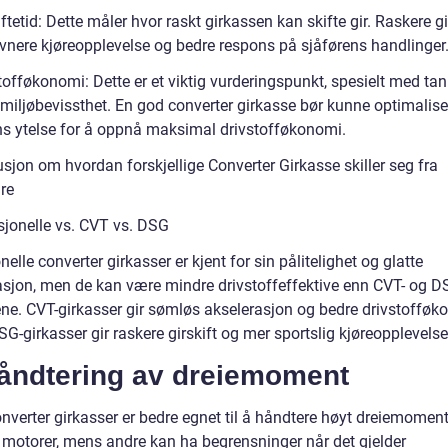
iftetid: Dette måler hvor raskt girkassen kan skifte gir. Raskere gi
jevnere kjøreopplevelse og bedre respons på sjåførens handlinger
tofføkonomi: Dette er et viktig vurderingspunkt, spesielt med ta
miljøbevissthet. En god converter girkasse bør kunne optimalise
s ytelse for å oppnå maksimal drivstofføkonomi.
sjon om hvordan forskjellige Converter Girkasse skiller seg fra
re
isjonelle vs. CVT vs. DSG
nelle converter girkasser er kjent for sin pålitelighet og glatte
asjon, men de kan være mindre drivstoffeffektive enn CVT- og D
ene. CVT-girkasser gir sømløs akselerasjon og bedre drivstofføk
-girkasser gir raskere girskift og mer sportslig kjøreopplevelse
Håndtering av dreiemoment
nverter girkasser er bedre egnet til å håndtere høyt dreiemoment
e motorer, mens andre kan ha begrensninger når det gjelder