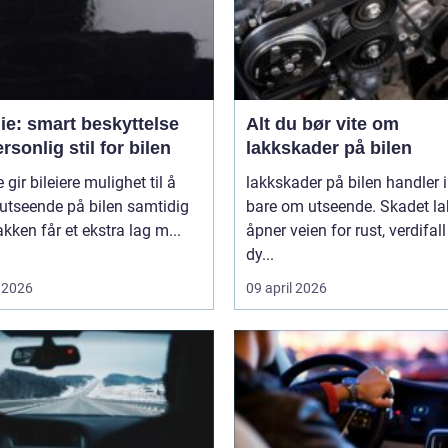
lie: smart beskyttelse
Alt du bør vite om
rsonlig stil for bilen
lakkskader på bilen
e gir bileiere mulighet til å
lakkskader på bilen handler 
utseende på bilen samtidig
bare om utseende. Skadet la
kken får et ekstra lag m...
åpner veien for rust, verdifal
dy...
 2026
09 april 2026