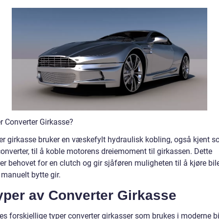
er Converter Girkasse?
er girkasse bruker en væskefylt hydraulisk kobling, også kjent 
onverter, til å koble motorens dreiemoment til girkassen. Dette
er behovet for en clutch og gir sjåføren muligheten til å kjøre bil
manuelt bytte gir.
yper av Converter Girkasse
es forskjellige typer converter girkasser som brukes i moderne bi