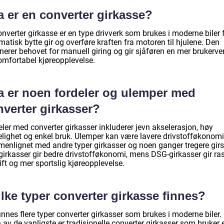
a er en converter girkasse?
nverter girkasse er en type drivverk som brukes i moderne biler 
atisk bytte gir og overføre kraften fra motoren til hjulene. Den
nerer behovet for manuell giring og gir sjåføren en mer brukerve
omfortabel kjøreopplevelse.
a er noen fordeler og ulemper med
nverter girkasser?
ler med converter girkasser inkluderer jevn akselerasjon, høy
telighet og enkel bruk. Ulemper kan være lavere drivstofføkonomi
enlignet med andre typer girkasser og noen ganger tregere girsk
girkasser gir bedre drivstofføkonomi, mens DSG-girkasser gir ra
ift og mer sportslig kjøreopplevelse.
lke typer converter girkasse finnes?
innes flere typer converter girkasser som brukes i moderne biler.
av de vanligste er tradisjonelle converter girkasser som bruker 