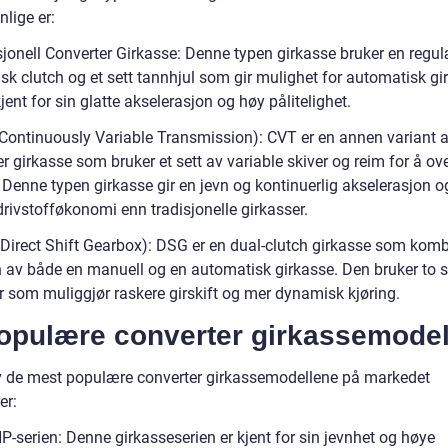
lige er:
sjonell Converter Girkasse: Denne typen girkasse bruker en regu
sk clutch og et sett tannhjul som gir mulighet for automatisk gir
jent for sin glatte akselerasjon og høy pålitelighet.
Continuously Variable Transmission): CVT er en annen variant 
r girkasse som bruker et sett av variable skiver og reim for å ov
 Denne typen girkasse gir en jevn og kontinuerlig akselerasjon og
rivstofføkonomi enn tradisjonelle girkasser.
Direct Shift Gearbox): DSG er en dual-clutch girkasse som komb
n av både en manuell og en automatisk girkasse. Den bruker to 
er som muliggjør raskere girskift og mer dynamisk kjøring.
Populære converter girkassemodel
 de mest populære converter girkassemodellene på markedet
er:
P-serien: Denne girkasseserien er kjent for sin jevnhet og høye