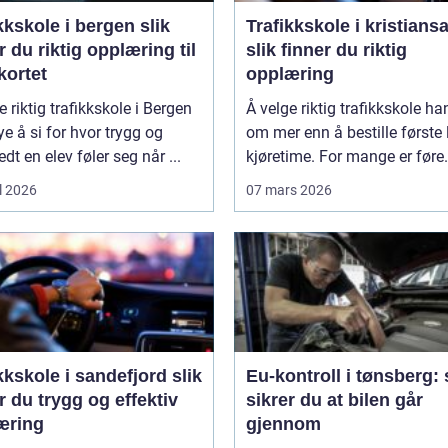
kskole i bergen slik
Trafikkskole i kristians
r du riktig opplæring til
slik finner du riktig
kortet
opplæring
e riktig trafikkskole i Bergen
Å velge riktig trafikkskole ha
e å si for hvor trygg og
om mer enn å bestille første 
edt en elev føler seg når ...
kjøretime. For mange er føre.
l 2026
07 mars 2026
kskole i sandefjord slik
Eu-kontroll i tønsberg: 
r du trygg og effektiv
sikrer du at bilen går
æring
gjennom