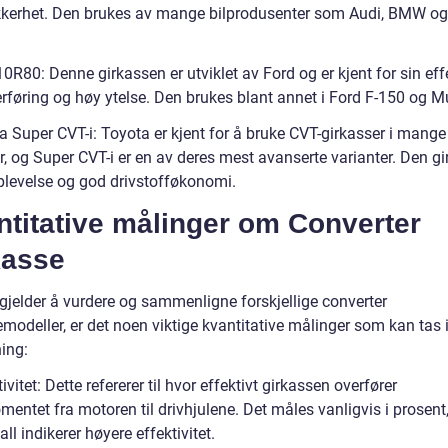
ikkerhet. Den brukes av mange bilprodusenter som Audi, BMW o
0R80: Denne girkassen er utviklet av Ford og er kjent for sin eff
erføring og høy ytelse. Den brukes blant annet i Ford F-150 og 
a Super CVT-i: Toyota er kjent for å bruke CVT-girkasser i mange
, og Super CVT-i er en av deres mest avanserte varianter. Den gi
plevelse og god drivstofføkonomi.
ntitative målinger om Converter
kasse
 gjelder å vurdere og sammenligne forskjellige converter
modeller, er det noen viktige kvantitative målinger som kan tas 
ing:
tivitet: Dette refererer til hvor effektivt girkassen overfører
entet fra motoren til drivhjulene. Det måles vanligvis i prosent,
all indikerer høyere effektivitet.