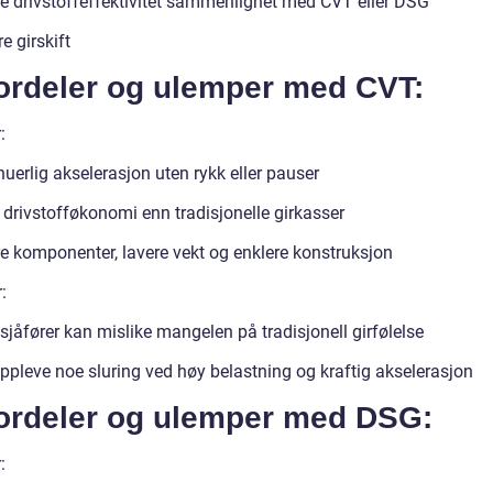
e drivstoffeffektivitet sammenlignet med CVT eller DSG
e girskift
Fordeler og ulemper med CVT:
:
uerlig akselerasjon uten rykk eller pauser
 drivstofføkonomi enn tradisjonelle girkasser
e komponenter, lavere vekt og enklere konstruksjon
:
jåfører kan mislike mangelen på tradisjonell girfølelse
ppleve noe sluring ved høy belastning og kraftig akselerasjon
Fordeler og ulemper med DSG:
: