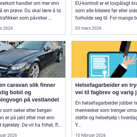
ørerkort handler om mer enn
EU-kontroll er et lovpålagt kr
å en prøve. Du skal lære å ta
som alle bileiere før eller si
 trafikken som påvirker ...
forholde seg til. For mange bl
s 2026
03 mars 2026
aravan slik finner
Helsefagarbeider en trygg
ktig bobil og
vei til fagbrev og varig 
ingvogn på vestlandet
En helsefagarbeider jobber t
 som søker etter bergen
mennesker som trenger oms
n er på jakt etter mer enn
støtte og helsehjelp i hverda
 kjøretøy. De vil ha frihet, fl...
Y...
ruar 2026
10 februar 2026