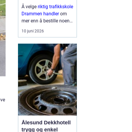
til førerkortet
Å velge
riktig trafikkskole
Drammen handler
om
mer enn å bestille noen
kjøretimer. For mange er
10 juni 2026
førerkortet en viktig
milepæl, og valget av
skole påvirker både hvor
trygg man blir som
sjåfør, hvor mye op...
ive
Ålesund Dekkhotell
trygg og enkel