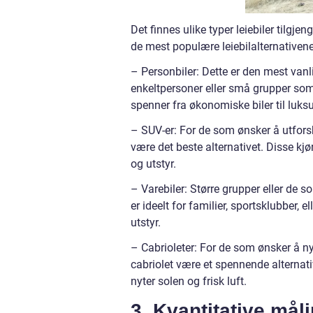
Det finnes ulike typer leiebiler tilgje
de mest populære leiebilalternativene
– Personbiler: Dette er den mest vanli
enkeltpersoner eller små grupper som
spenner fra økonomiske biler til luks
– SUV-er: For de som ønsker å utfors
være det beste alternativet. Disse kjø
og utstyr.
– Varebiler: Større grupper eller de s
er ideelt for familier, sportsklubber, e
utstyr.
– Cabrioleter: For de som ønsker å ny
cabriolet være et spennende alternati
nyter solen og frisk luft.
3. Kvantitative mål