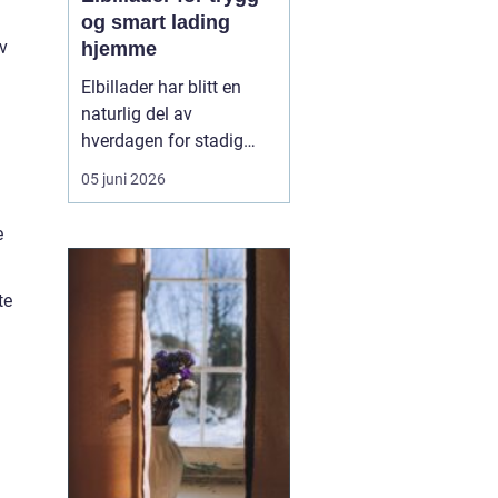
og smart lading
av
hjemme
Elbillader har blitt en
naturlig del av
hverdagen for stadig
flere som ønsker en
05 juni 2026
praktisk, rask og sikker
måte å lade elbilen på
e
hjemme eller på jobb.
Flere oppdager hvor mye
te
mer oversiktlig
hverdagen blir når
laderen har fast plass,
kabelen henger r...
u