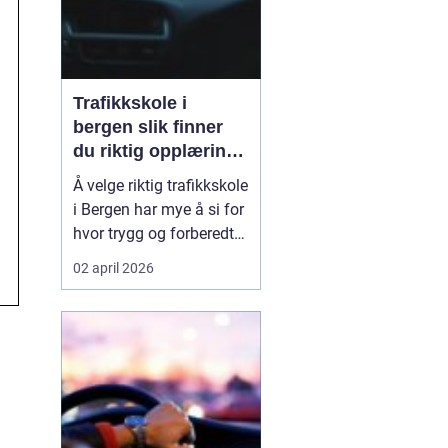
Trafikkskole i
bergen slik finner
du riktig opplæring
til førerkortet
Å velge riktig trafikkskole
i Bergen har mye å si for
hvor trygg og forberedt
en elev føler seg når
02 april 2026
førerkortet endelig skal
tas. En god skole gir mer
enn kjøretimer. Den gir
struktur, trygghet og en
forståelse for trafikk
som varer lenge etter at
ko...