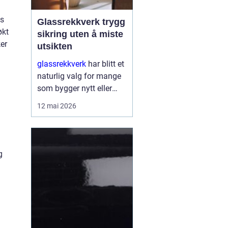
is
Glassrekkverk trygg
økt
sikring uten å miste
ker
utsikten
glassrekkverk
har blitt et
naturlig valg for mange
som bygger nytt eller
oppgraderer bolig, hytte
12 mai 2026
og næringsbygg. De gir
trygg sikring rundt
balkonger, terrasser og
trapper, men slippe...
g