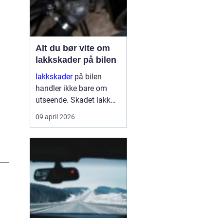
Alt du bør vite om
lakkskader på bilen
lakkskader
på bilen
handler ikke bare om
utseende. Skadet lakk
åpner veien for rust,
09 april 2026
verdifall og dyrere
reparasjoner senere.
Mange utsetter
reparasjon fordi skaden
virker liten, men små
merker kan raskt utvikle
se...