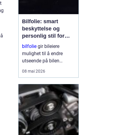
t
ng
Bilfolie: smart
beskyttelse og
 å
personlig stil for
bilen
bilfolie
gir bileiere
mulighet til å endre
utseende på bilen
samtidig som lakken får
08 mai 2026
et ekstra lag med
beskyttelse. Mange
velger folie for å gi bilen
et mer eksklusivt preg,
mens andre ser mest på
fordelene med øk...