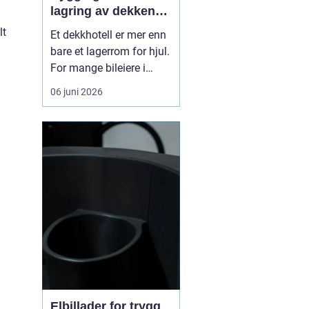
lagring av dekkene
å
dine
lt
Et dekkhotell er mer enn
bare et lagerrom for hjul.
For mange bileiere i
Ålesund betyr det
06 juni 2026
ryddigere garasje,
mindre styr ved dekkskift
og tryggere kjøring
gjennom året. Når
profesjonelle tar hånd
om hjulene, får du riktig
lagring, kontroll av
dekken...
Elbillader for trygg