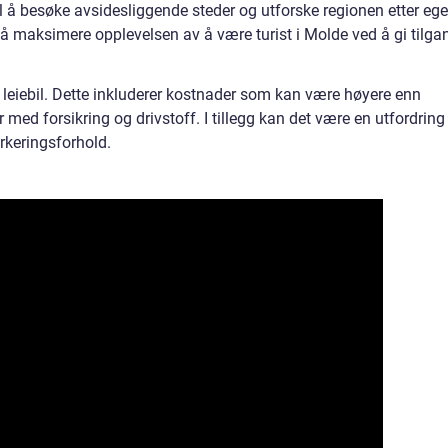
il å besøke avsidesliggende steder og utforske regionen etter ege
l å maksimere opplevelsen av å være turist i Molde ved å gi tilga
 leiebil. Dette inkluderer kostnader som kan være høyere enn
 med forsikring og drivstoff. I tillegg kan det være en utfordring
arkeringsforhold.