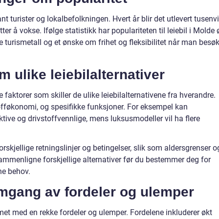
nt turister og lokalbefolkningen. Hvert år blir det utlevert tusenv
ter å vokse. Ifølge statistikk har populariteten til leiebil i Molde 
e turismetall og et ønske om frihet og fleksibilitet når man besø
m ulike leiebilalternativer
re faktorer som skiller de ulike leiebilalternativene fra hverandre.
stofføkonomi, og spesifikke funksjoner. For eksempel kan
ive og drivstoffvennlige, mens luksusmodeller vil ha flere
orskjellige retningslinjer og betingelser, slik som aldersgrenser o
sammenligne forskjellige alternativer før du bestemmer deg for
ine behov.
omgang av fordeler og ulemper
mmet med en rekke fordeler og ulemper. Fordelene inkluderer økt