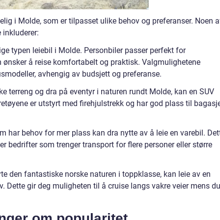
ngelig i Molde, som er tilpasset ulike behov og preferanser. Noen 
 inkluderer:
ge typen leiebil i Molde. Personbiler passer perfekt for
 ønsker å reise komfortabelt og praktisk. Valgmulighetene
usmodeller, avhengig av budsjett og preferanse.
ke terreng og dra på eventyr i naturen rundt Molde, kan en SUV
retøyene er utstyrt med firehjulstrekk og har god plass til bagasj
om har behov for mer plass kan dra nytte av å leie en varebil. Det
ller bedrifter som trenger transport for flere personer eller større
te den fantastiske norske naturen i toppklasse, kan leie av en
v. Dette gir deg muligheten til å cruise langs vakre veier mens d
inger om popularitet