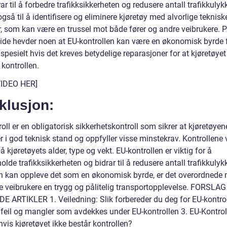
ar til å forbedre trafikksikkerheten og redusere antall trafikkulyk
også til å identifisere og eliminere kjøretøy med alvorlige teknisk
, som kan være en trussel mot både fører og andre veibrukere. 
ide hevder noen at EU-kontrollen kan være en økonomisk byrde 
, spesielt hvis det kreves betydelige reparasjoner for at kjøretøyet
kontrollen.
VIDEO HER]
klusjon:
oll er en obligatorisk sikkerhetskontroll som sikrer at kjøretøyen
r i god teknisk stand og oppfyller visse minstekrav. Kontrollene 
å kjøretøyets alder, type og vekt. EU-kontrollen er viktig for å
olde trafikksikkerheten og bidrar til å redusere antall trafikkulykk
 kan oppleve det som en økonomisk byrde, er det overordnede 
le veibrukere en trygg og pålitelig transportopplevelse. FORSLAG
E ARTIKLER 1. Veiledning: Slik forbereder du deg for EU-kontrol
 feil og mangler som avdekkes under EU-kontrollen 3. EU-Kontrol
hvis kjøretøyet ikke består kontrollen?