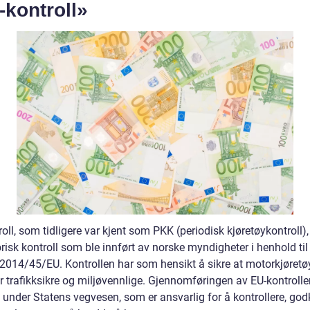
-kontroll»
oll, som tidligere var kjent som PKK (periodisk kjøretøykontroll),
risk kontroll som ble innført av norske myndigheter i henhold til
 2014/45/EU. Kontrollen har som hensikt å sikre at motorkjøretøy
er trafikksikre og miljøvennlige. Gjennomføringen av EU-kontrolle
t under Statens vegvesen, som er ansvarlig for å kontrollere, go