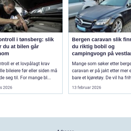
ntroll i tønsberg: slik
Bergen caravan slik finner
r du at bilen går
du riktig bobil og
nom
campingvogn på vestla
troll er et lovpålagt krav
Mange som søker etter berg
le bileiere før eller siden må
caravan er på jakt etter mer 
de seg til. For mange bl...
bare et kjøretøy. De vil ha frihe
s 2026
13 februar 2026