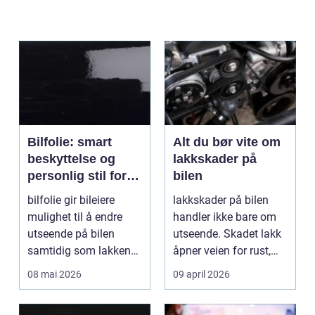
Bilfolie: smart
Alt du bør vite om
beskyttelse og
lakkskader på
personlig stil for
bilen
bilen
bilfolie gir bileiere
lakkskader på bilen
mulighet til å endre
handler ikke bare om
utseende på bilen
utseende. Skadet lakk
samtidig som lakken
åpner veien for rust,
får et ekstra lag m...
verdifall og dy...
08 mai 2026
09 april 2026