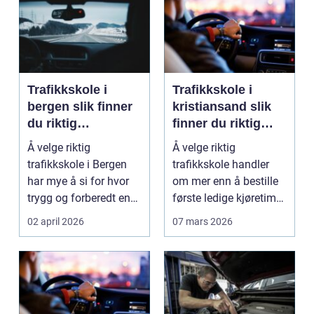
Trafikkskole i
Trafikkskole i
bergen slik finner
kristiansand slik
du riktig
finner du riktig
opplæring til
opplæring
Å velge riktig
Å velge riktig
førerkortet
trafikkskole i Bergen
trafikkskole handler
har mye å si for hvor
om mer enn å bestille
trygg og forberedt en
første ledige kjøretime.
elev føler seg når ...
For mange er føre...
02 april 2026
07 mars 2026