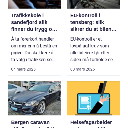
Trafikkskole i
Eu-kontroll i
sandefjord slik
tønsberg: slik
finner du trygg og
sikrer du at bilen
effektiv opplæring
går gjennom
Å ta førerkort handler
EU-kontroll er et
om mer enn å bestå en
lovpålagt krav som
prøve. Du skal lære å
alle bileiere før eller
ta valg i trafikken som
siden må forholde seg
påvirker ...
til. For mange bl...
04 mars 2026
03 mars 2026
Bergen caravan
Helsefagarbeider