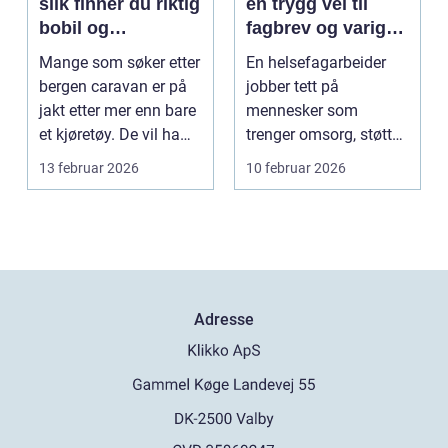
slik finner du riktig
en trygg vei til
bobil og
fagbrev og varig
campingvogn på
jobb
Mange som søker etter
En helsefagarbeider
vestlandet
bergen caravan er på
jobber tett på
jakt etter mer enn bare
mennesker som
et kjøretøy. De vil ha
trenger omsorg, støtte
frihet, fl...
og helsehjelp i
13 februar 2026
10 februar 2026
hverdagen. Y...
Adresse