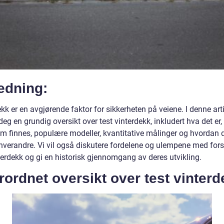
edning:
kk er en avgjørende faktor for sikkerheten på veiene. I denne art
i deg en grundig oversikt over test vinterdekk, inkludert hva det er,
m finnes, populære modeller, kvantitative målinger og hvordan de
hverandre. Vi vil også diskutere fordelene og ulempene med forsk
terdekk og gi en historisk gjennomgang av deres utvikling.
ordnet oversikt over test vinterd