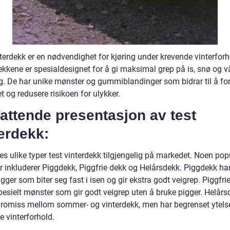
terdekk er en nødvendighet for kjøring under krevende vinterforh
ekkene er spesialdesignet for å gi maksimal grep på is, snø og v
g. De har unike mønster og gummiblandinger som bidrar til å fo
t og redusere risikoen for ulykker.
attende presentasjon av test
erdekk:
es ulike typer test vinterdekk tilgjengelig på markedet. Noen po
r inkluderer Piggdekk, Piggfrie dekk og Helårsdekk. Piggdekk ha
gger som biter seg fast i isen og gir ekstra godt veigrep. Piggfri
pesielt mønster som gir godt veigrep uten å bruke pigger. Helårs
romiss mellom sommer- og vinterdekk, men har begrenset ytels
e vinterforhold.