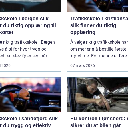
kskole i bergen slik
Trafikkskole i kristians
r du riktig opplæring til
slik finner du riktig
kortet
opplæring
e riktig trafikkskole i Bergen
Å velge riktig trafikkskole ha
e å si for hvor trygg og
om mer enn å bestille første 
edt en elev føler seg når ...
kjøretime. For mange er føre.
l 2026
07 mars 2026
kskole i sandefjord slik
Eu-kontroll i tønsberg: 
r du trygg og effektiv
sikrer du at bilen går