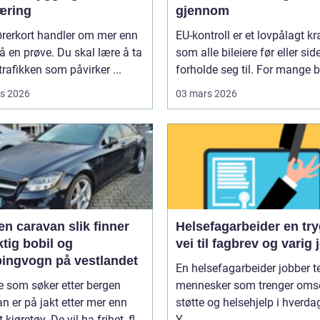
æring
gjennom
ørerkort handler om mer enn
EU-kontroll er et lovpålagt kr
å en prøve. Du skal lære å ta
som alle bileiere før eller si
 trafikken som påvirker ...
forholde seg til. For mange bl
s 2026
03 mars 2026
aravan slik finner
Helsefagarbeider en trygg
ktig bobil og
vei til fagbrev og varig 
ingvogn på vestlandet
En helsefagarbeider jobber t
 som søker etter bergen
mennesker som trenger oms
n er på jakt etter mer enn
støtte og helsehjelp i hverda
 kjøretøy. De vil ha frihet, fl...
Y...