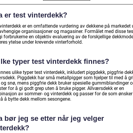
 er test vinterdekk?
 vinterdekk er en omfattende vurdering av dekkene på markedet u
avhengige organisasjoner og magasiner. Formålet med disse te
gi forbrukerne en objektiv evaluering av de forskjellige dekkmod
res ytelse under krevende vinterforhold.
lke typer test vinterdekk finnes?
innes ulike typer test vinterdekk, inkludert piggdekk, piggfrie dek
ærsdekk. Piggdekk har små metallpigger som hjelper til med å gr
s og snø, mens piggfrie dekk bruker spesielle gummiblandinger 
er for å gi godt grep uten å bruke pigger. Allværsdekk er en
inasjon av sommer- og vinterdekk og passer for de som ønsker
å å bytte dekk mellom sesongene.
 bør jeg se etter når jeg velger
nterdekk?