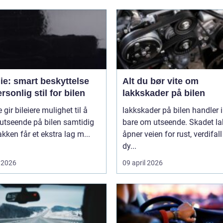
lie: smart beskyttelse
Alt du bør vite om
rsonlig stil for bilen
lakkskader på bilen
e gir bileiere mulighet til å
lakkskader på bilen handler 
utseende på bilen samtidig
bare om utseende. Skadet la
kken får et ekstra lag m...
åpner veien for rust, verdifal
dy...
 2026
09 april 2026