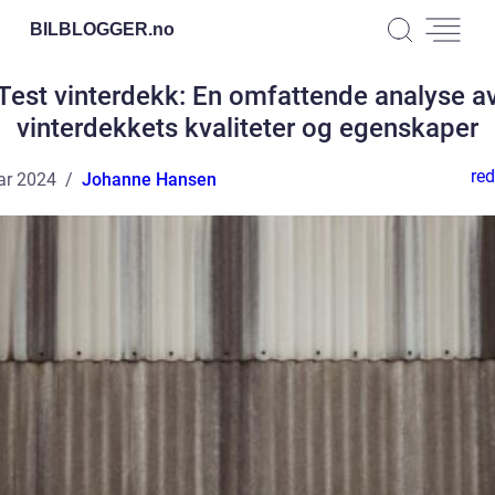
BILBLOGGER.
no
Test vinterdekk: En omfattende analyse a
vinterdekkets kvaliteter og egenskaper
red
ar 2024
Johanne Hansen