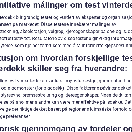
titative målinger om test vinterd
terdekk blir grundig testet og vurdert av eksperter og organisasj
 lansert på markedet. Disse testene innebærer målinger av
trekning, akselerasjon, veigrep, kjøreegenskaper på snø og is, d
toffeffektivitet. Resultatene av disse testene gir viktig informa
ytelse, som hjelper forbrukere med å ta informerte kjøpsbeslutni
usjon om hvordan forskjellige te
erdekk skiller seg fra hverandre:
llige test vinterdekk kan variere i mønsterdesign, gummiblanding
r og piggmønster (for piggdekk). Disse faktorene påvirker dekket
, styreevne, bremsestrekning og kjøreegenskaper. Noen dekk kan
telse på snø, mens andre kan være mer effektive på isdekke. Det
 velge det riktige dekket basert på regionens klimatiske forhold 
ge preferanser.
torisk gjennomgang av fordeler o