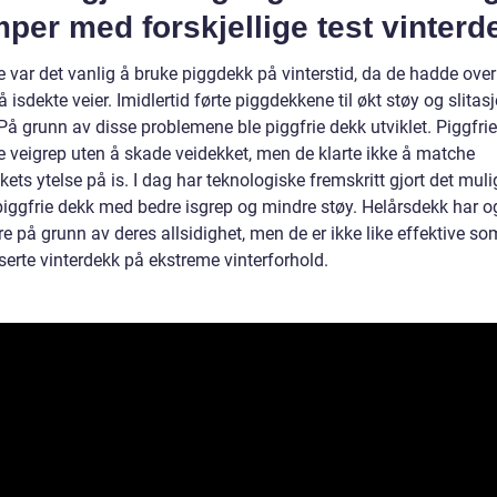
per med forskjellige test vinterd
e var det vanlig å bruke piggdekk på vinterstid, da de hadde ove
å isdekte veier. Imidlertid førte piggdekkene til økt støy og slitas
På grunn av disse problemene ble piggfrie dekk utviklet. Piggfri
e veigrep uten å skade veidekket, men de klarte ikke å matche
ets ytelse på is. I dag har teknologiske fremskritt gjort det muli
piggfrie dekk med bedre isgrep og mindre støy. Helårsdekk har og
 på grunn av deres allsidighet, men de er ikke like effektive so
serte vinterdekk på ekstreme vinterforhold.