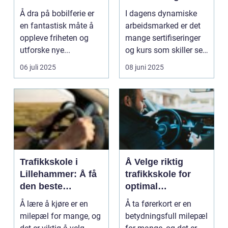
effektivitet
Å dra på bobilferie er
I dagens dynamiske
en fantastisk måte å
arbeidsmarked er det
oppleve friheten og
mange sertifiseringer
utforske nye...
og kurs som skiller seg
ut, men truckf...
06 juli 2025
08 juni 2025
Trafikkskole i
Å Velge riktig
Lillehammer: Å få
trafikkskole for
den beste
optimal
opplæringen
kjøreopplæring
Å lære å kjøre er en
Å ta førerkort er en
milepæl for mange, og
betydningsfull milepæl