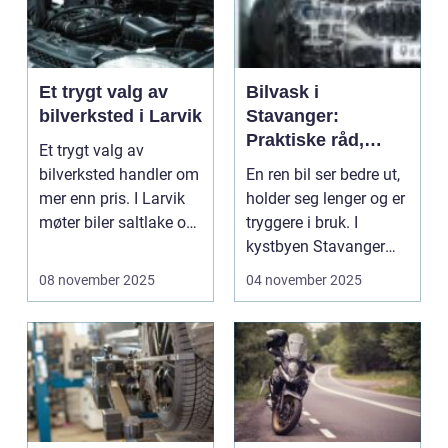
Et trygt valg av
Bilvask i
bilverksted i Larvik
Stavanger:
Praktiske råd,
Et trygt valg av
lokale forhold og
bilverksted handler om
En ren bil ser bedre ut,
smarte valg
mer enn pris. I Larvik
holder seg lenger og er
møter biler saltlake om
tryggere i bruk. I
vinter...
kystbyen Stavanger
møter ...
08 november 2025
04 november 2025