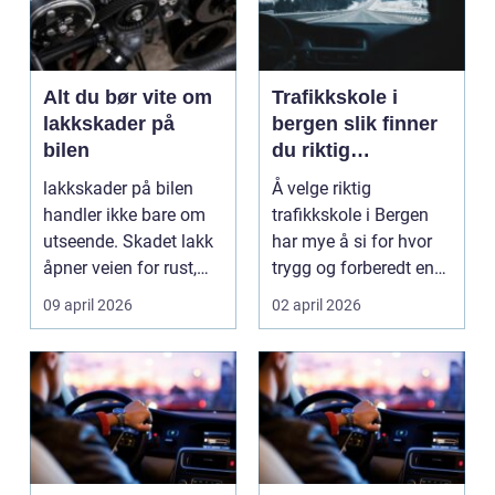
Alt du bør vite om
Trafikkskole i
lakkskader på
bergen slik finner
bilen
du riktig
opplæring til
lakkskader på bilen
Å velge riktig
førerkortet
handler ikke bare om
trafikkskole i Bergen
utseende. Skadet lakk
har mye å si for hvor
åpner veien for rust,
trygg og forberedt en
verdifall og dy...
elev føler seg når ...
09 april 2026
02 april 2026