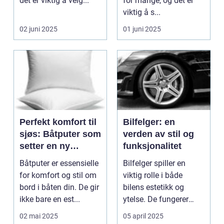
det er viktig å velg...
for mange, og det er
viktig å s...
02 juni 2025
01 juni 2025
Perfekt komfort til
Bilfelger: en
sjøs: Båtputer som
verden av stil og
setter en ny
funksjonalitet
standard
Båtputer er essensielle
Bilfelger spiller en
for komfort og stil om
viktig rolle i både
bord i båten din. De gir
bilens estetikk og
ikke bare en est...
ytelse. De fungerer
som et kritisk...
02 mai 2025
05 april 2025