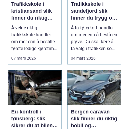
Trafikkskole i
Trafikkskole i
kristiansand slik
sandefjord slik
finner du riktig
finner du trygg og
opplæring
effektiv opplæring
Å velge riktig
Å ta førerkort handler
trafikkskole handler
om mer enn å bestå en
om mer enn å bestille
prøve. Du skal lære å
første ledige kjøretime.
ta valg i trafikken som
For mange er føre...
påvirker ...
07 mars 2026
04 mars 2026
Eu-kontroll i
Bergen caravan
tønsberg: slik
slik finner du riktig
sikrer du at bilen
bobil og