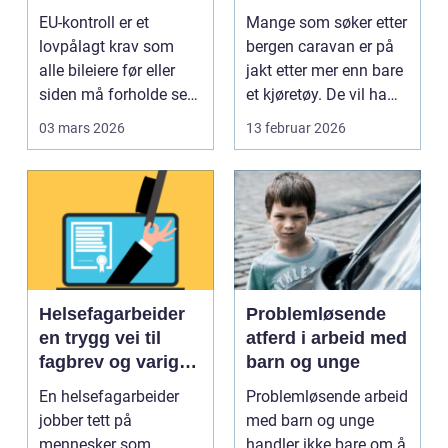
går gjennom
campingvogn på
EU-kontroll er et
Mange som søker etter
vestlandet
lovpålagt krav som
bergen caravan er på
alle bileiere før eller
jakt etter mer enn bare
siden må forholde seg
et kjøretøy. De vil ha
til. For mange bl...
frihet, fl...
03 mars 2026
13 februar 2026
Helsefagarbeider
Problemløsende
en trygg vei til
atferd i arbeid med
fagbrev og varig
barn og unge
jobb
En helsefagarbeider
Problemløsende arbeid
jobber tett på
med barn og unge
mennesker som
handler ikke bare om å