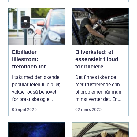
Elbillader
Bilverksted: et
lillestrøm:
essensielt tilbud
fremtiden for
for bileiere
miljøvennlig
I takt med den økende
Det finnes ikke noe
transport
populariteten til elbiler,
mer frustrerende enn
vokser også behovet
bilproblemer når man
for praktiske og e...
minst venter det. En
lyd her, et...
05 april 2025
02 mars 2025