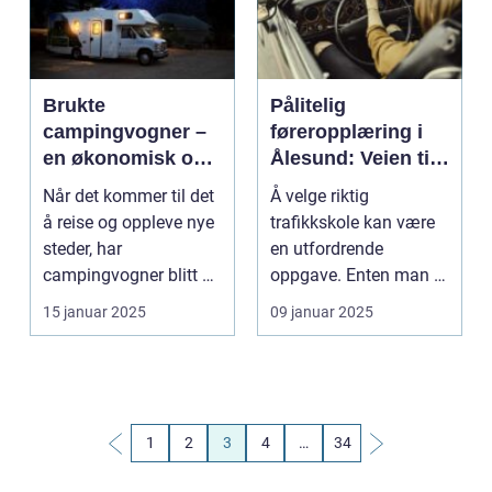
Brukte
Pålitelig
campingvogner –
føreropplæring i
en økonomisk og
Ålesund: Veien til
praktisk løsning
trygg kjøring
Når det kommer til det
Å velge riktig
å reise og oppleve nye
trafikkskole kan være
steder, har
en utfordrende
campingvogner blitt en
oppgave. Enten man er
stadig ...
en ung sj&arin...
15 januar 2025
09 januar 2025
1
2
3
4
…
34