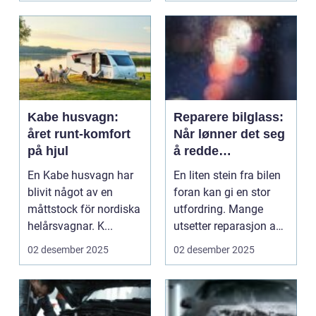
Kabe husvagn:
Reparere bilglass:
året runt-komfort
Når lønner det seg
på hjul
å redde
frontruten?
En Kabe husvagn har
En liten stein fra bilen
blivit något av en
foran kan gi en stor
måttstock för nordiska
utfordring. Mange
helårsvagnar. K...
utsetter reparasjon av
skader i fron...
02 desember 2025
02 desember 2025