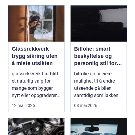
Glassrekkverk
Bilfolie: smart
trygg sikring uten
beskyttelse og
å miste utsikten
personlig stil for
bilen
glassrekkverk har blitt
bilfolie gir bileiere
et naturlig valg for
mulighet til å endre
mange som bygger
utseende på bilen
nytt eller oppgraderer
samtidig som lakken
bolig, hytte og...
får et ekstra lag m...
12 mai 2026
08 mai 2026