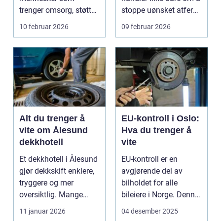
trenger omsorg, støtte
stoppe uønsket atferd
og helsehjelp i
her og nå. Det h...
10 februar 2026
09 februar 2026
hverdagen. Y...
Alt du trenger å
EU-kontroll i Oslo:
vite om Ålesund
Hva du trenger å
dekkhotell
vite
Et dekkhotell i Ålesund
EU-kontroll er en
gjør dekkskift enklere,
avgjørende del av
tryggere og mer
bilholdet for alle
oversiktlig. Mange
bileiere i Norge. Denne
bileiere i byen h...
lovpålag...
11 januar 2026
04 desember 2025