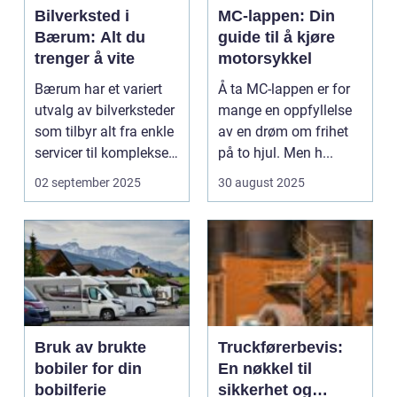
Bilverksted i
MC-lappen: Din
Bærum: Alt du
guide til å kjøre
trenger å vite
motorsykkel
Bærum har et variert
Å ta MC-lappen er for
utvalg av bilverksteder
mange en oppfyllelse
som tilbyr alt fra enkle
av en drøm om frihet
servicer til komplekse
på to hjul. Men h...
r...
02 september 2025
30 august 2025
Bruk av brukte
Truckførerbevis:
bobiler for din
En nøkkel til
bobilferie
sikkerhet og