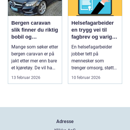
Bergen caravan
Helsefagarbeider
slik finner du riktig
en trygg vei til
bobil og
fagbrev og varig
campingvogn på
jobb
Mange som søker etter
En helsefagarbeider
vestlandet
bergen caravan er på
jobber tett på
jakt etter mer enn bare
mennesker som
et kjøretøy. De vil ha
trenger omsorg, støtte
frihet, fl...
og helsehjelp i
13 februar 2026
10 februar 2026
hverdagen. Y...
Adresse