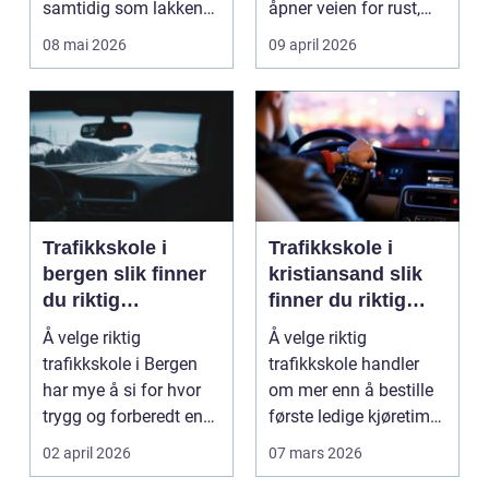
samtidig som lakken
åpner veien for rust,
får et ekstra lag m...
verdifall og dy...
08 mai 2026
09 april 2026
Trafikkskole i
Trafikkskole i
bergen slik finner
kristiansand slik
du riktig
finner du riktig
opplæring til
opplæring
Å velge riktig
Å velge riktig
førerkortet
trafikkskole i Bergen
trafikkskole handler
har mye å si for hvor
om mer enn å bestille
trygg og forberedt en
første ledige kjøretime.
elev føler seg når ...
For mange er føre...
02 april 2026
07 mars 2026