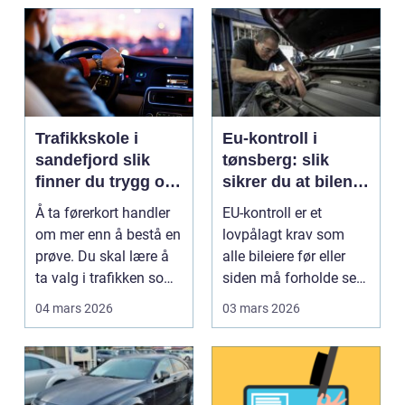
Trafikkskole i
Eu-kontroll i
sandefjord slik
tønsberg: slik
finner du trygg og
sikrer du at bilen
effektiv opplæring
går gjennom
Å ta førerkort handler
EU-kontroll er et
om mer enn å bestå en
lovpålagt krav som
prøve. Du skal lære å
alle bileiere før eller
ta valg i trafikken som
siden må forholde seg
påvirker ...
til. For mange bl...
04 mars 2026
03 mars 2026