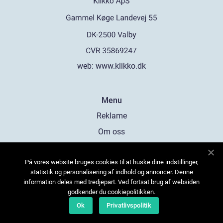
web:
www.klikko.dk
Menu
Reklame
Om oss
Cookies
På vores website bruges cookies til at huske dine indstillinger,
Kontakt Oss
statistik og personalisering af indhold og annoncer. Denne
Sitemap
information deles med tredjepart. Ved fortsat brug af websiden
godkender du cookiepolitikken.
Ok
Privatlivspolitik