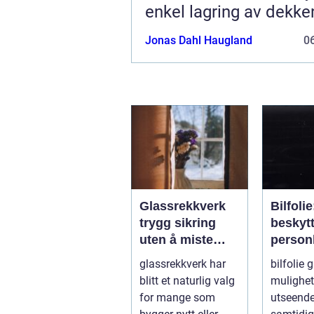
enkel lagring av dekke
Jonas Dahl Haugland
06
Glassrekkverk
Bilfoli
trygg sikring
beskyt
uten å miste
personl
utsikten
bilen
glassrekkverk har
bilfolie g
blitt et naturlig valg
mulighet 
for mange som
utseende