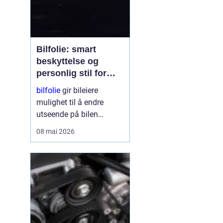
Bilfolie: smart
beskyttelse og
personlig stil for
bilen
bilfolie
gir bileiere
mulighet til å endre
utseende på bilen
samtidig som lakken får
08 mai 2026
et ekstra lag med
beskyttelse. Mange
velger folie for å gi bilen
et mer eksklusivt preg,
mens andre ser mest på
fordelene med øk...