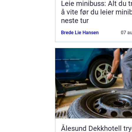
Leie minibuss: Alt du 
å vite før du leier minib
neste tur
Brede Lie Hansen
07 a
Ålesund Dekkhotell trygg og