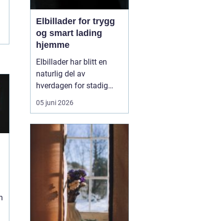
Elbillader for trygg
og smart lading
hjemme
Elbillader har blitt en
naturlig del av
hverdagen for stadig
flere som ønsker en
05 juni 2026
praktisk, rask og sikker
måte å lade elbilen på
hjemme eller på jobb.
Flere oppdager hvor mye
mer oversiktlig
hverdagen blir når
laderen har fast plass,
kabelen henger r...
n