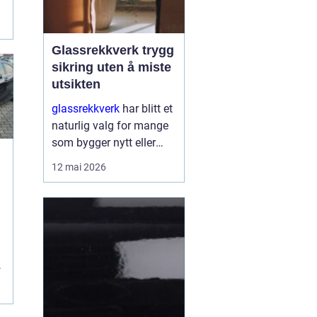
Glassrekkverk trygg
sikring uten å miste
utsikten
glassrekkverk
har blitt et
naturlig valg for mange
som bygger nytt eller
oppgraderer bolig, hytte
12 mai 2026
og næringsbygg. De gir
trygg sikring rundt
å
balkonger, terrasser og
trapper, men slippe...
a