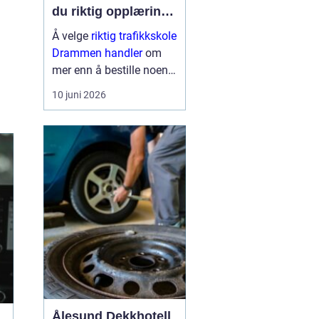
du riktig opplæring
til førerkortet
Å velge
riktig trafikkskole
Drammen handler
om
mer enn å bestille noen
kjøretimer. For mange er
10 juni 2026
førerkortet en viktig
milepæl, og valget av
skole påvirker både hvor
trygg man blir som
sjåfør, hvor mye op...
Ålesund Dekkhotell