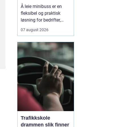
neste tur
Å leie minibuss er en
fleksibel og praktisk
løsning for bedrifter,
vennegjenger og familier
07 august 2026
som trenger mer plass
enn en vanlig personbil
gir. Mange oppdager at
en minibuss ikke bare
løser plassutfordringen
– den gir ogs&ari...
Trafikkskole
drammen slik finner