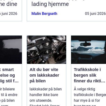
ne dine
lading hjemme
 juni 2026
Malin Bergseth
05 juni 2026
e: smart
Alt du bør vite
Trafikkskole i
telse og
om lakkskader
bergen slik
ig stil for
på bilen
finner du riktig
opplæring til
ir bileiere
lakkskader på bilen
Å velge riktig
førerkortet
til å endre
handler ikke bare
trafikkskole i Berge
 på bilen
om utseende.
har mye å si for