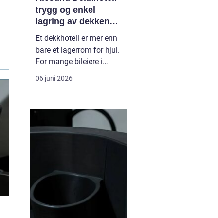
trygg og enkel
lagring av dekkene
dine
Et dekkhotell er mer enn
bare et lagerrom for hjul.
For mange bileiere i
Ålesund betyr det
06 juni 2026
ryddigere garasje,
mindre styr ved dekkskift
og tryggere kjøring
gjennom året. Når
profesjonelle tar hånd
om hjulene, får du riktig
lagring, kontroll av
dekken...