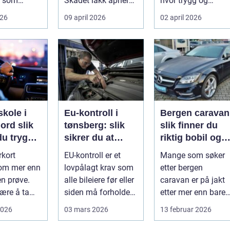
g som
Skadet lakk åpner
hvor trygg og
r et ekstra
veien for rust,
forberedt en elev
026
09 april 2026
02 april 2026
verdifall og dy...
føler seg når ...
skole i
Eu-kontroll i
Bergen caravan
d slik
tønsberg: slik
slik finner du
du trygg
sikrer du at
riktig bobil og
ktiv
bilen går
campingvogn p
rkort
EU-kontroll er et
Mange som søker
ing
gjennom
vestlandet
 om mer enn
lovpålagt krav som
etter bergen
en prøve.
alle bileiere før eller
caravan er på jakt
lære å ta
siden må forholde
etter mer enn bare
rafikken som
seg til. For mange
et kjøretøy. De vil h
2026
03 mars 2026
13 februar 2026
..
bl...
frihet, fl...