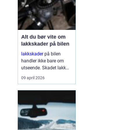
Alt du bør vite om
lakkskader på bilen
lakkskader
på bilen
handler ikke bare om
utseende. Skadet lakk
åpner veien for rust,
09 april 2026
verdifall og dyrere
reparasjoner senere.
Mange utsetter
reparasjon fordi skaden
virker liten, men små
merker kan raskt utvikle
se...