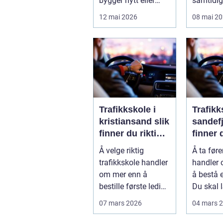
bygger nytt eller
samtidi
oppgraderer bolig,
lakken få
12 mai 2026
08 mai 2
hytte og...
lag m...
Trafikkskole i
Trafikk
kristiansand slik
sandefjor
finner du riktig
finner 
opplæring
og effe
Å velge riktig
Å ta føre
opplær
trafikkskole handler
handler
om mer enn å
å bestå 
bestille første ledige
Du skal 
kjøretime. For
valg i t
07 mars 2026
04 mars 
mange er føre...
påvirker .