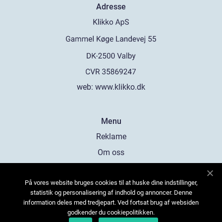
Adresse
web:
www.klikko.dk
Menu
Reklame
Om oss
Cookies
På vores website bruges cookies til at huske dine indstillinger,
Kontakt Oss
statistik og personalisering af indhold og annoncer. Denne
Sitemap
information deles med tredjepart. Ved fortsat brug af websiden
godkender du cookiepolitikken.