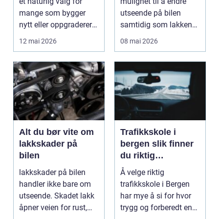
et naturlig valg for
mulighet til å endre
mange som bygger
utseende på bilen
nytt eller oppgraderer
samtidig som lakken
bolig, hytte og...
får et ekstra lag m...
12 mai 2026
08 mai 2026
Alt du bør vite om
Trafikkskole i
lakkskader på
bergen slik finner
bilen
du riktig
opplæring til
lakkskader på bilen
Å velge riktig
førerkortet
handler ikke bare om
trafikkskole i Bergen
utseende. Skadet lakk
har mye å si for hvor
åpner veien for rust,
trygg og forberedt en