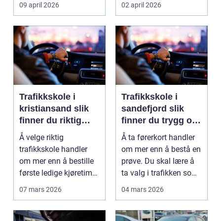
verdifall og dy...
elev føler seg når ...
09 april 2026
02 april 2026
Trafikkskole i
Trafikkskole i
kristiansand slik
sandefjord slik
finner du riktig
finner du trygg og
opplæring
effektiv opplæring
Å velge riktig
Å ta førerkort handler
trafikkskole handler
om mer enn å bestå en
om mer enn å bestille
prøve. Du skal lære å
første ledige kjøretime.
ta valg i trafikken som
For mange er føre...
påvirker ...
07 mars 2026
04 mars 2026