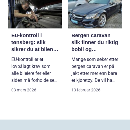
Eu-kontroll i
Bergen caravan
tønsberg: slik
slik finner du riktig
sikrer du at bilen
bobil og
går gjennom
campingvogn på
EU-kontroll er et
Mange som søker etter
vestlandet
lovpålagt krav som
bergen caravan er på
alle bileiere før eller
jakt etter mer enn bare
siden må forholde seg
et kjøretøy. De vil ha
til. For mange bl...
frihet, fl...
03 mars 2026
13 februar 2026