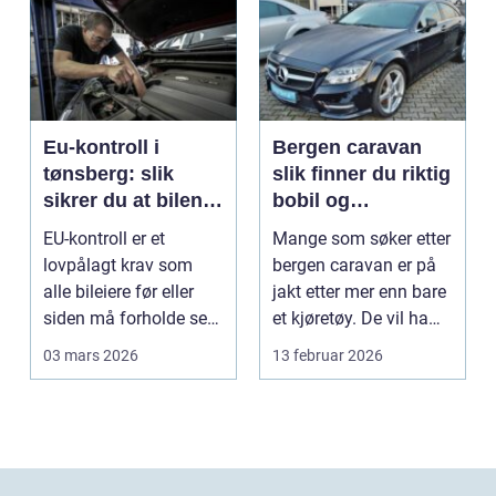
Eu-kontroll i
Bergen caravan
tønsberg: slik
slik finner du riktig
sikrer du at bilen
bobil og
går gjennom
campingvogn på
EU-kontroll er et
Mange som søker etter
vestlandet
lovpålagt krav som
bergen caravan er på
alle bileiere før eller
jakt etter mer enn bare
siden må forholde seg
et kjøretøy. De vil ha
til. For mange bl...
frihet, fl...
03 mars 2026
13 februar 2026