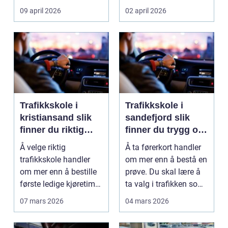
verdifall og dy...
elev føler seg når ...
09 april 2026
02 april 2026
Trafikkskole i
Trafikkskole i
kristiansand slik
sandefjord slik
finner du riktig
finner du trygg og
opplæring
effektiv opplæring
Å velge riktig
Å ta førerkort handler
trafikkskole handler
om mer enn å bestå en
om mer enn å bestille
prøve. Du skal lære å
første ledige kjøretime.
ta valg i trafikken som
For mange er føre...
påvirker ...
07 mars 2026
04 mars 2026