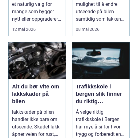
et naturlig valg for
mulighet til å endre
mange som bygger
utseende på bilen
nytt eller oppgraderer
samtidig som lakken
bolig, hytte og...
får et ekstra lag m...
12 mai 2026
08 mai 2026
Alt du bør vite om
Trafikkskole i
lakkskader på
bergen slik finner
bilen
du riktig
opplæring til
lakkskader på bilen
Å velge riktig
førerkortet
handler ikke bare om
trafikkskole i Bergen
utseende. Skadet lakk
har mye å si for hvor
åpner veien for rust,
trygg og forberedt en