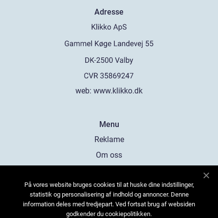
Adresse
web:
www.klikko.dk
Menu
Reklame
Om oss
Cookies
På vores website bruges cookies til at huske dine indstillinger,
Kontakt Oss
statistik og personalisering af indhold og annoncer. Denne
Sitemap
information deles med tredjepart. Ved fortsat brug af websiden
godkender du cookiepolitikken.