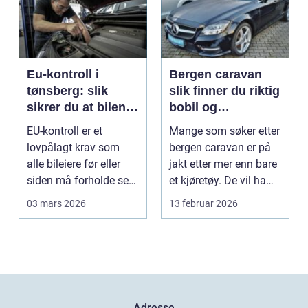
Eu-kontroll i
Bergen caravan
tønsberg: slik
slik finner du riktig
sikrer du at bilen
bobil og
går gjennom
campingvogn på
EU-kontroll er et
Mange som søker etter
vestlandet
lovpålagt krav som
bergen caravan er på
alle bileiere før eller
jakt etter mer enn bare
siden må forholde seg
et kjøretøy. De vil ha
til. For mange bl...
frihet, fl...
03 mars 2026
13 februar 2026
Adresse