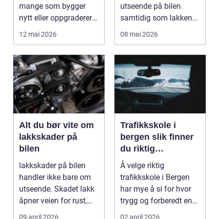
mange som bygger
utseende på bilen
nytt eller oppgraderer
samtidig som lakken
bolig, hytte og...
får et ekstra lag m...
12 mai 2026
08 mai 2026
Alt du bør vite om
Trafikkskole i
lakkskader på
bergen slik finner
bilen
du riktig
opplæring til
lakkskader på bilen
Å velge riktig
førerkortet
handler ikke bare om
trafikkskole i Bergen
utseende. Skadet lakk
har mye å si for hvor
åpner veien for rust,
trygg og forberedt en
verdifall og dy...
elev føler seg når ...
09 april 2026
02 april 2026