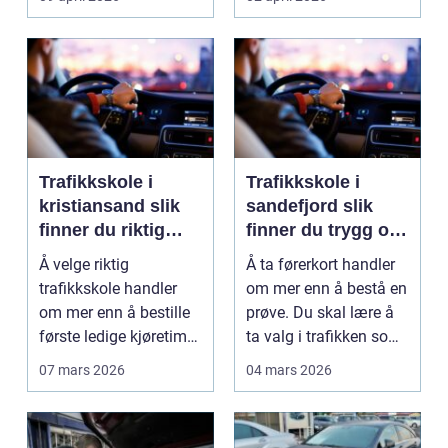
Trafikkskole i
Trafikkskole i
kristiansand slik
sandefjord slik
finner du riktig
finner du trygg og
opplæring
effektiv opplæring
Å velge riktig
Å ta førerkort handler
trafikkskole handler
om mer enn å bestå en
om mer enn å bestille
prøve. Du skal lære å
første ledige kjøretime.
ta valg i trafikken som
For mange er føre...
påvirker ...
07 mars 2026
04 mars 2026