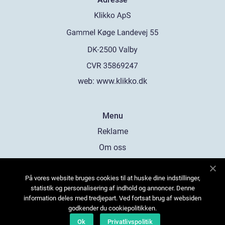
web:
www.klikko.dk
Menu
Reklame
Om oss
Cookies
På vores website bruges cookies til at huske dine indstillinger,
Kontakt Oss
statistik og personalisering af indhold og annoncer. Denne
Sitemap
information deles med tredjepart. Ved fortsat brug af websiden
godkender du cookiepolitikken.
Ok
Privatlivspolitik