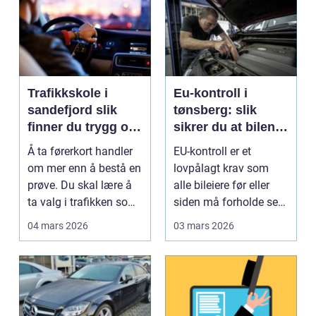
Trafikkskole i
Eu-kontroll i
sandefjord slik
tønsberg: slik
finner du trygg og
sikrer du at bilen
effektiv opplæring
går gjennom
Å ta førerkort handler
EU-kontroll er et
om mer enn å bestå en
lovpålagt krav som
prøve. Du skal lære å
alle bileiere før eller
ta valg i trafikken som
siden må forholde seg
påvirker ...
til. For mange bl...
04 mars 2026
03 mars 2026