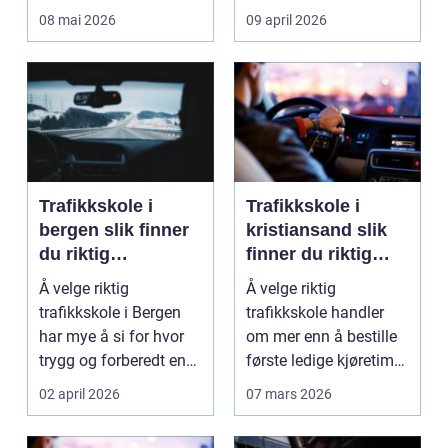
får et ekstra lag m...
verdifall og dy...
08 mai 2026
09 april 2026
Trafikkskole i
Trafikkskole i
bergen slik finner
kristiansand slik
du riktig
finner du riktig
opplæring til
opplæring
Å velge riktig
Å velge riktig
førerkortet
trafikkskole i Bergen
trafikkskole handler
har mye å si for hvor
om mer enn å bestille
trygg og forberedt en
første ledige kjøretime.
elev føler seg når ...
For mange er føre...
02 april 2026
07 mars 2026