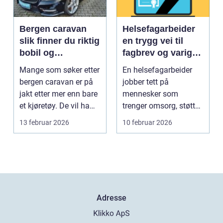
Bergen caravan
Helsefagarbeider
slik finner du riktig
en trygg vei til
bobil og
fagbrev og varig
campingvogn på
jobb
Mange som søker etter
En helsefagarbeider
vestlandet
bergen caravan er på
jobber tett på
jakt etter mer enn bare
mennesker som
et kjøretøy. De vil ha
trenger omsorg, støtte
frihet, fl...
og helsehjelp i
13 februar 2026
10 februar 2026
hverdagen. Y...
Adresse