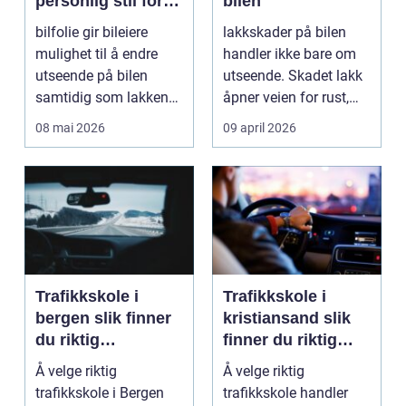
personlig stil for
bilen
bilen
bilfolie gir bileiere
lakkskader på bilen
mulighet til å endre
handler ikke bare om
utseende på bilen
utseende. Skadet lakk
samtidig som lakken
åpner veien for rust,
får et ekstra lag m...
verdifall og dy...
08 mai 2026
09 april 2026
Trafikkskole i
Trafikkskole i
bergen slik finner
kristiansand slik
du riktig
finner du riktig
opplæring til
opplæring
Å velge riktig
Å velge riktig
førerkortet
trafikkskole i Bergen
trafikkskole handler