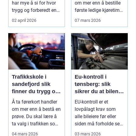
har mye å si for hvor
om mer enn å bestille
trygg og forberedt en
første ledige kjøretime.
elev føler seg når ...
For mange er føre...
02 april 2026
07 mars 2026
Trafikkskole i
Eu-kontroll i
sandefjord slik
tønsberg: slik
finner du trygg og
sikrer du at bilen
effektiv opplæring
går gjennom
Å ta førerkort handler
EU-kontroll er et
om mer enn å bestå en
lovpålagt krav som
prøve. Du skal lære å
alle bileiere før eller
ta valg i trafikken som
siden må forholde seg
påvirker ...
til. For mange bl...
04 mars 2026
03 mars 2026