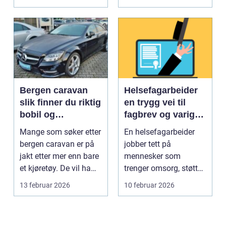
Bergen caravan
Helsefagarbeider
slik finner du riktig
en trygg vei til
bobil og
fagbrev og varig
campingvogn på
jobb
Mange som søker etter
En helsefagarbeider
vestlandet
bergen caravan er på
jobber tett på
jakt etter mer enn bare
mennesker som
et kjøretøy. De vil ha
trenger omsorg, støtte
frihet, fl...
og helsehjelp i
13 februar 2026
10 februar 2026
hverdagen. Y...