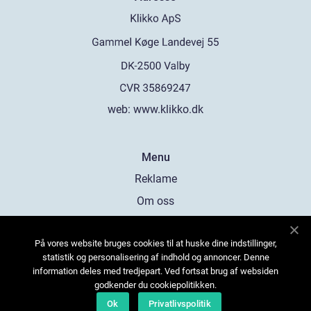
web:
www.klikko.dk
Menu
Reklame
Om oss
Cookies
På vores website bruges cookies til at huske dine indstillinger,
Kontakt Oss
statistik og personalisering af indhold og annoncer. Denne
Sitemap
information deles med tredjepart. Ved fortsat brug af websiden
godkender du cookiepolitikken.
Ok
Privatlivspolitik