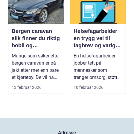
Bergen caravan
Helsefagarbeider
slik finner du riktig
en trygg vei til
bobil og
fagbrev og varig
campingvogn på
jobb
Mange som søker etter
En helsefagarbeider
vestlandet
bergen caravan er på
jobber tett på
jakt etter mer enn bare
mennesker som
et kjøretøy. De vil ha
trenger omsorg, støtte
frihet, fl...
og helsehjelp i
13 februar 2026
10 februar 2026
hverdagen. Y...
Adresse