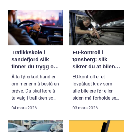
Trafikkskole i
Eu-kontroll i
sandefjord slik
tønsberg: slik
finner du trygg og
sikrer du at bilen
effektiv opplæring
går gjennom
Å ta førerkort handler
EU-kontroll er et
om mer enn å bestå en
lovpålagt krav som
prøve. Du skal lære å
alle bileiere før eller
ta valg i trafikken som
siden må forholde seg
påvirker ...
til. For mange bl...
04 mars 2026
03 mars 2026