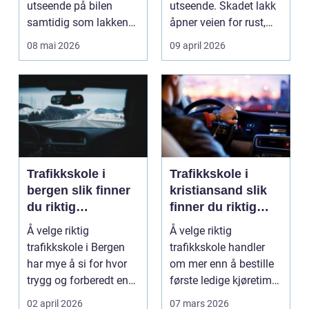
utseende på bilen
utseende. Skadet lakk
samtidig som lakken
åpner veien for rust,
får et ekstra lag m...
verdifall og dy...
08 mai 2026
09 april 2026
Trafikkskole i
Trafikkskole i
bergen slik finner
kristiansand slik
du riktig
finner du riktig
opplæring til
opplæring
Å velge riktig
Å velge riktig
førerkortet
trafikkskole i Bergen
trafikkskole handler
har mye å si for hvor
om mer enn å bestille
trygg og forberedt en
første ledige kjøretime.
elev føler seg når ...
For mange er føre...
02 april 2026
07 mars 2026