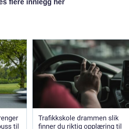
es flere innlegg her
trenger
Trafikkskole drammen slik
uss til
finner du riktig opplæring til