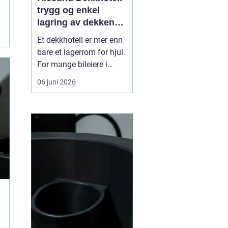
trygg og enkel
lagring av dekkene
dine
Et dekkhotell er mer enn
bare et lagerrom for hjul.
For mange bileiere i
Ålesund betyr det
06 juni 2026
ryddigere garasje,
mindre styr ved dekkskift
og tryggere kjøring
gjennom året. Når
profesjonelle tar hånd
om hjulene, får du riktig
lagring, kontroll av
dekken...