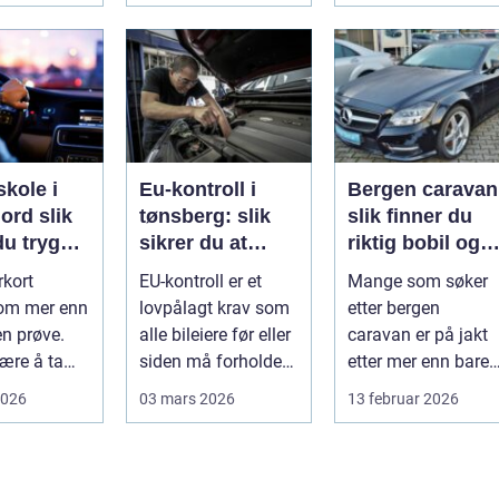
skole i
Eu-kontroll i
Bergen caravan
d slik
tønsberg: slik
slik finner du
du trygg
sikrer du at
riktig bobil og
ktiv
bilen går
campingvogn p
rkort
EU-kontroll er et
Mange som søker
ing
gjennom
vestlandet
 om mer enn
lovpålagt krav som
etter bergen
en prøve.
alle bileiere før eller
caravan er på jakt
lære å ta
siden må forholde
etter mer enn bare
rafikken som
seg til. For mange
et kjøretøy. De vil h
2026
03 mars 2026
13 februar 2026
..
bl...
frihet, fl...