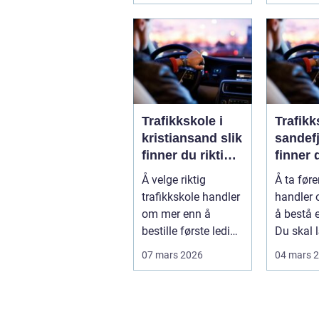
Trafikkskole i
Trafikk
kristiansand slik
sandefjor
finner du riktig
finner 
opplæring
og effe
Å velge riktig
Å ta føre
opplær
trafikkskole handler
handler
om mer enn å
å bestå 
bestille første ledige
Du skal 
kjøretime. For
valg i t
07 mars 2026
04 mars 
mange er føre...
påvirker .