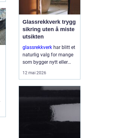
Glassrekkverk trygg
sikring uten å miste
utsikten
glassrekkverk
har blitt et
naturlig valg for mange
som bygger nytt eller
oppgraderer bolig, hytte
12 mai 2026
å
og næringsbygg. De gir
trygg sikring rundt
balkonger, terrasser og
trapper, men slippe...
a