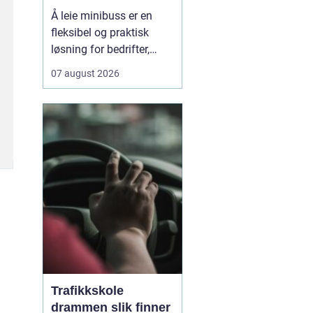
neste tur
Å leie minibuss er en
fleksibel og praktisk
løsning for bedrifter,
vennegjenger og familier
07 august 2026
som trenger mer plass
enn en vanlig personbil
gir. Mange oppdager at
en minibuss ikke bare
løser plassutfordringen
– den gir ogs&ari...
Trafikkskole
drammen slik finner