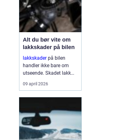
Alt du bør vite om
lakkskader på bilen
lakkskader
på bilen
handler ikke bare om
utseende. Skadet lakk
åpner veien for rust,
09 april 2026
verdifall og dyrere
reparasjoner senere.
Mange utsetter
reparasjon fordi skaden
virker liten, men små
merker kan raskt utvikle
se...