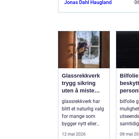
Jonas Dahl Haugland
06
Glassrekkverk
Bilfoli
trygg sikring
beskyt
uten å miste
personl
utsikten
bilen
glassrekkverk har
bilfolie g
blitt et naturlig valg
mulighet 
for mange som
utseende
bygger nytt eller
samtidi
oppgraderer bolig,
lakken få
12 mai 2026
08 mai 2
hytte og...
lag m...