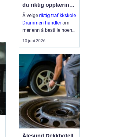
du riktig opplæring
til førerkortet
Å velge
riktig trafikkskole
Drammen handler
om
mer enn å bestille noen
kjøretimer. For mange er
10 juni 2026
førerkortet en viktig
milepæl, og valget av
skole påvirker både hvor
trygg man blir som
sjåfør, hvor mye op...
Ålesund Dekkhotell