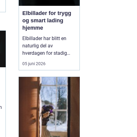
Elbillader for trygg
og smart lading
hjemme
Elbillader har blitt en
naturlig del av
hverdagen for stadig
flere som ønsker en
05 juni 2026
praktisk, rask og sikker
måte å lade elbilen på
hjemme eller på jobb.
Flere oppdager hvor mye
mer oversiktlig
hverdagen blir når
n
laderen har fast plass,
kabelen henger r...