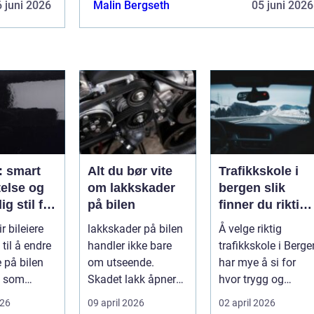
 juni 2026
Malin Bergseth
05 juni 2026
e: smart
Alt du bør vite
Trafikkskole i
telse og
om lakkskader
bergen slik
ig stil for
på bilen
finner du riktig
opplæring til
ir bileiere
lakkskader på bilen
Å velge riktig
førerkortet
til å endre
handler ikke bare
trafikkskole i Berge
 på bilen
om utseende.
har mye å si for
g som
Skadet lakk åpner
hvor trygg og
r et ekstra
veien for rust,
forberedt en elev
026
09 april 2026
02 april 2026
verdifall og dy...
føler seg når ...