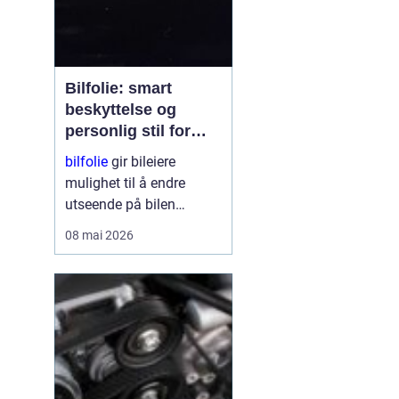
Bilfolie: smart
beskyttelse og
personlig stil for
bilen
bilfolie
gir bileiere
mulighet til å endre
utseende på bilen
samtidig som lakken får
08 mai 2026
et ekstra lag med
beskyttelse. Mange
velger folie for å gi bilen
et mer eksklusivt preg,
mens andre ser mest på
fordelene med øk...