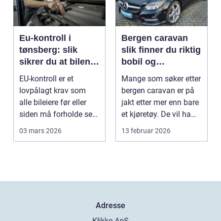
Eu-kontroll i
Bergen caravan
tønsberg: slik
slik finner du riktig
sikrer du at bilen
bobil og
går gjennom
campingvogn på
EU-kontroll er et
Mange som søker etter
vestlandet
lovpålagt krav som
bergen caravan er på
alle bileiere før eller
jakt etter mer enn bare
siden må forholde seg
et kjøretøy. De vil ha
til. For mange bl...
frihet, fl...
03 mars 2026
13 februar 2026
Adresse