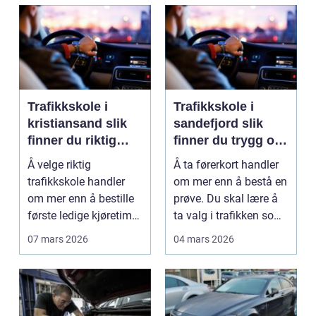
Trafikkskole i
Trafikkskole i
kristiansand slik
sandefjord slik
finner du riktig
finner du trygg og
opplæring
effektiv opplæring
Å velge riktig
Å ta førerkort handler
trafikkskole handler
om mer enn å bestå en
om mer enn å bestille
prøve. Du skal lære å
første ledige kjøretime.
ta valg i trafikken som
For mange er føre...
påvirker ...
07 mars 2026
04 mars 2026