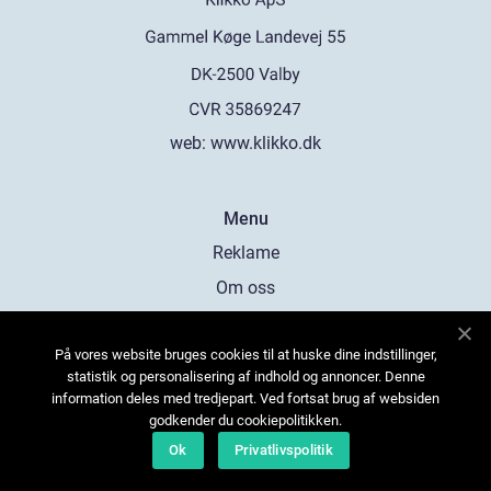
web:
www.klikko.dk
Menu
Reklame
Om oss
Cookies
På vores website bruges cookies til at huske dine indstillinger,
Kontakt Oss
statistik og personalisering af indhold og annoncer. Denne
Sitemap
information deles med tredjepart. Ved fortsat brug af websiden
godkender du cookiepolitikken.
Ok
Privatlivspolitik