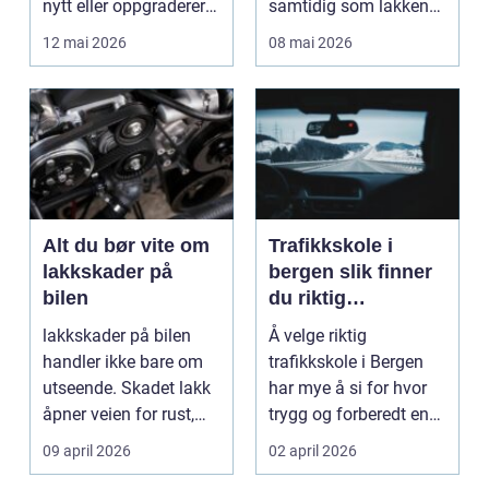
nytt eller oppgraderer
samtidig som lakken
bolig, hytte og...
får et ekstra lag m...
12 mai 2026
08 mai 2026
Alt du bør vite om
Trafikkskole i
lakkskader på
bergen slik finner
bilen
du riktig
opplæring til
lakkskader på bilen
Å velge riktig
førerkortet
handler ikke bare om
trafikkskole i Bergen
utseende. Skadet lakk
har mye å si for hvor
åpner veien for rust,
trygg og forberedt en
verdifall og dy...
elev føler seg når ...
09 april 2026
02 april 2026