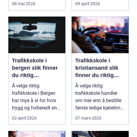
får et ekstra lag m...
verdifall og dy...
08 mai 2026
09 april 2026
Trafikkskole i
Trafikkskole i
bergen slik finner
kristiansand slik
du riktig
finner du riktig
opplæring til
opplæring
Å velge riktig
Å velge riktig
førerkortet
trafikkskole i Bergen
trafikkskole handler
har mye å si for hvor
om mer enn å bestille
trygg og forberedt en
første ledige kjøretime.
elev føler seg når ...
For mange er føre...
02 april 2026
07 mars 2026