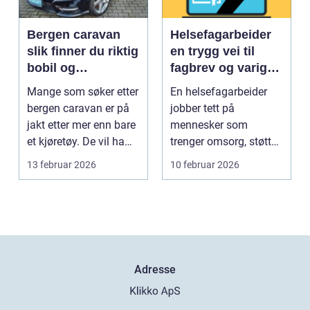
Bergen caravan
Helsefagarbeider
slik finner du riktig
en trygg vei til
bobil og
fagbrev og varig
campingvogn på
jobb
Mange som søker etter
En helsefagarbeider
vestlandet
bergen caravan er på
jobber tett på
jakt etter mer enn bare
mennesker som
et kjøretøy. De vil ha
trenger omsorg, støtte
frihet, fl...
og helsehjelp i
13 februar 2026
10 februar 2026
hverdagen. Y...
Adresse