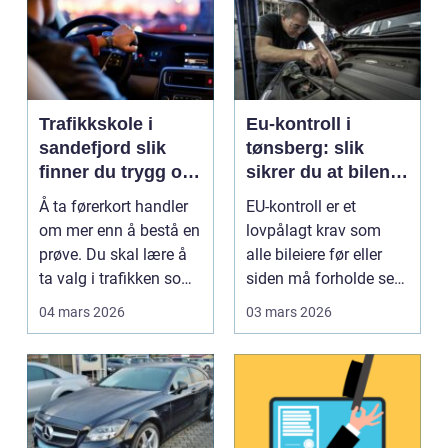
Trafikkskole i
Eu-kontroll i
sandefjord slik
tønsberg: slik
finner du trygg og
sikrer du at bilen
effektiv opplæring
går gjennom
Å ta førerkort handler
EU-kontroll er et
om mer enn å bestå en
lovpålagt krav som
prøve. Du skal lære å
alle bileiere før eller
ta valg i trafikken som
siden må forholde seg
påvirker ...
til. For mange bl...
04 mars 2026
03 mars 2026