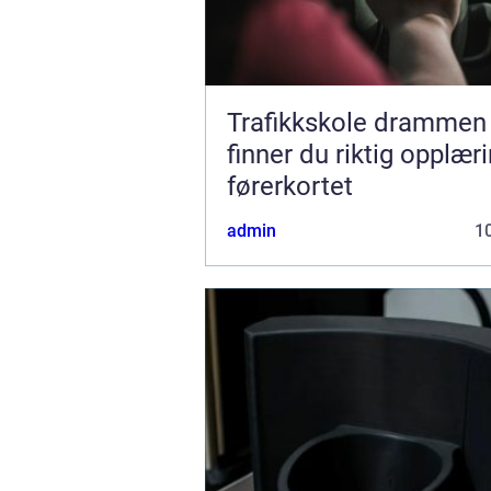
Trafikkskole drammen sli
finner du riktig opplæri
førerkortet
admin
10