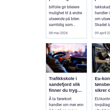
bilen
bilfolie gir bileiere
lakkskad
mulighet til å endre
handler 
utseende på bilen
om utse
samtidig som
Skadet l
lakken får et ekstra
veien for
08 mai 2026
09 april 
lag m...
verdifall 
Trafikkskole i
Eu-kont
sandefjord slik
tønsber
finner du trygg
sikrer 
og effektiv
bilen g
Å ta førerkort
EU-kontro
opplæring
gjenn
handler om mer enn
lovpålag