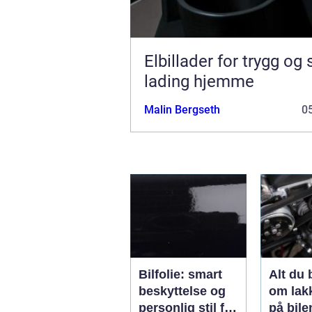
Elbillader for trygg og
lading hjemme
Malin Bergseth
05
Bilfolie: smart
Alt du 
beskyttelse og
om lak
personlig stil for
på bile