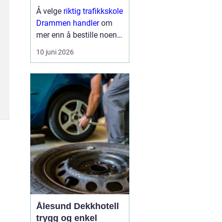
til førerkortet
Å velge
riktig trafikkskole
Drammen handler
om
mer enn å bestille noen
kjøretimer. For mange er
10 juni 2026
førerkortet en viktig
milepæl, og valget av
skole påvirker både hvor
trygg man blir som
sjåfør, hvor mye op...
Ålesund Dekkhotell
trygg og enkel