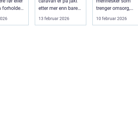
ere før eller
caravan er på jakt
mennesker som
 forholde
etter mer enn bare
trenger omsorg,
 For mange
et kjøretøy. De vil ha
støtte og helsehjel
2026
13 februar 2026
10 februar 2026
frihet, fl...
i hverdagen. Y...