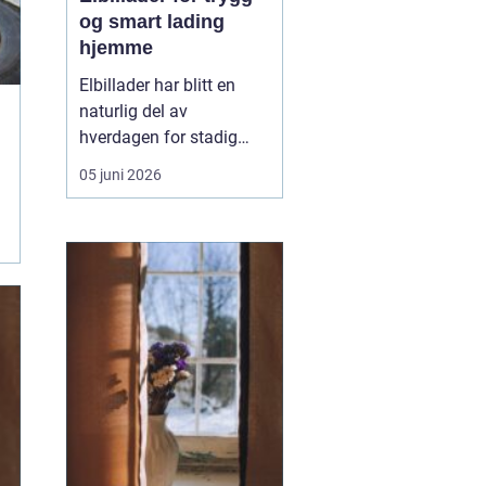
og smart lading
hjemme
Elbillader har blitt en
naturlig del av
hverdagen for stadig
flere som ønsker en
05 juni 2026
praktisk, rask og sikker
måte å lade elbilen på
hjemme eller på jobb.
Flere oppdager hvor mye
mer oversiktlig
hverdagen blir når
laderen har fast plass,
kabelen henger r...