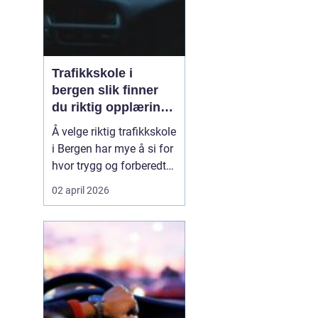
Trafikkskole i
bergen slik finner
du riktig opplæring
til førerkortet
Å velge riktig trafikkskole
i Bergen har mye å si for
hvor trygg og forberedt
en elev føler seg når
02 april 2026
førerkortet endelig skal
tas. En god skole gir mer
enn kjøretimer. Den gir
struktur, trygghet og en
forståelse for trafikk
som varer lenge etter at
ko...