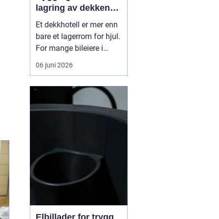
lagring av dekkene
dine
Et dekkhotell er mer enn
bare et lagerrom for hjul.
For mange bileiere i
Ålesund betyr det
06 juni 2026
ryddigere garasje,
mindre styr ved dekkskift
og tryggere kjøring
gjennom året. Når
profesjonelle tar hånd
om hjulene, får du riktig
lagring, kontroll av
dekken...
Elbillader for trygg