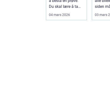
å bestå en prøve.
alle bilei
Du skal lære å ta
siden må
valg i trafikken som
seg til.
04 mars 2026
03 mars 
påvirker ...
bl...