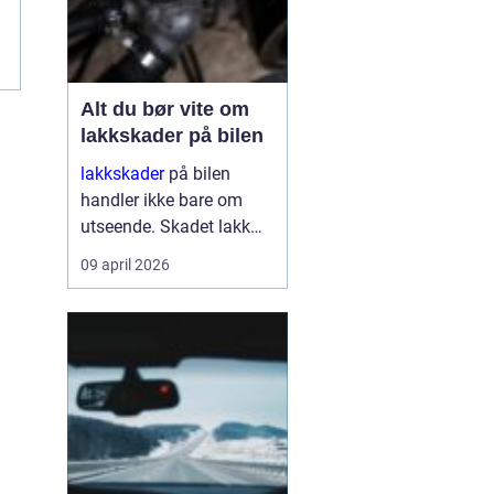
p
Alt du bør vite om
lakkskader på bilen
lakkskader
på bilen
handler ikke bare om
utseende. Skadet lakk
åpner veien for rust,
09 april 2026
verdifall og dyrere
reparasjoner senere.
Mange utsetter
reparasjon fordi skaden
virker liten, men små
merker kan raskt utvikle
se...