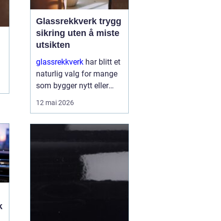
Glassrekkverk trygg
sikring uten å miste
utsikten
glassrekkverk
har blitt et
naturlig valg for mange
som bygger nytt eller
oppgraderer bolig, hytte
12 mai 2026
og næringsbygg. De gir
trygg sikring rundt
balkonger, terrasser og
trapper, men slippe...