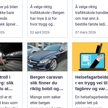
opplæring til
opplæring
er på bilen
Å velge riktig
Å velge riktig
førerkortet
ikke bare
trafikkskole i Bergen
trafikkskole handle
ende.
har mye å si for
om mer enn å
akk åpner
hvor trygg og
bestille første ledig
 rust,
forberedt en elev
kjøretime. For
2026
02 april 2026
07 mars 2026
og dy...
føler seg når ...
mange er føre...
roll i
Bergen caravan
Helsefagarbeid
g: slik
slik finner du
r en trygg vei til
du at
riktig bobil og
fagbrev og vari
år
campingvogn på
jobb
ll er et
Mange som søker
En helsefagarbeide
om
vestlandet
t krav som
etter bergen
jobber tett på