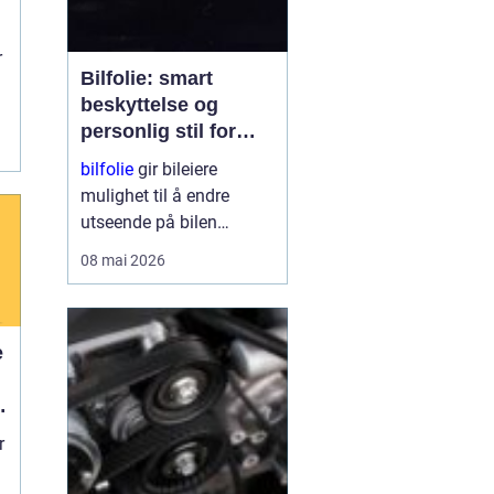
r
Bilfolie: smart
beskyttelse og
e
personlig stil for
bilen
bilfolie
gir bileiere
mulighet til å endre
utseende på bilen
samtidig som lakken får
08 mai 2026
et ekstra lag med
beskyttelse. Mange
velger folie for å gi bilen
e
et mer eksklusivt preg,
mens andre ser mest på
g
fordelene med øk...
r