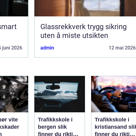
 smart
Glassrekkverk trygg sikring
uten å miste utsikten
 juni 2026
admin
12 mai 2026
bør vite
Trafikkskole i
Trafikkskole i
kskader
bergen slik
kristiansand slik
n
finner du riktig
finner du riktig