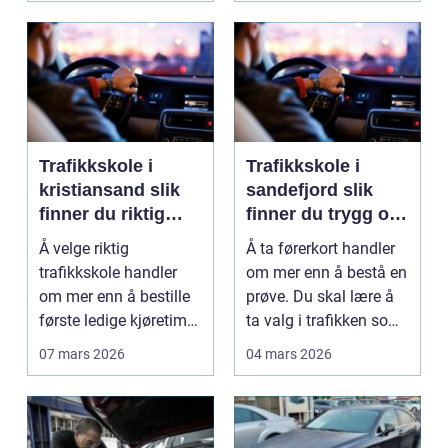
Trafikkskole i
Trafikkskole i
kristiansand slik
sandefjord slik
finner du riktig
finner du trygg og
opplæring
effektiv opplæring
Å velge riktig
Å ta førerkort handler
trafikkskole handler
om mer enn å bestå en
om mer enn å bestille
prøve. Du skal lære å
første ledige kjøretime.
ta valg i trafikken som
For mange er føre...
påvirker ...
07 mars 2026
04 mars 2026