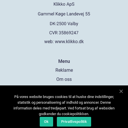
web:
www.klikko.dk
Menu
Reklame
Om oss
Cookies
På vores website bruges cookies til at huske dine indstillinger,
Kontakt Oss
statistik og personalisering af indhold og annoncer. Denne
Sitemap
information deles med tredjepart. Ved fortsat brug af websiden
godkender du cookiepolitikken.
Ok
Privatlivspolitik