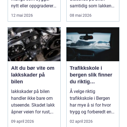
nytt eller oppgraderer
samtidig som lakken
bolig, hytte og...
får et ekstra lag m...
12 mai 2026
08 mai 2026
Alt du bør vite om
Trafikkskole i
lakkskader på
bergen slik finner
bilen
du riktig
opplæring til
lakkskader på bilen
Å velge riktig
førerkortet
handler ikke bare om
trafikkskole i Bergen
utseende. Skadet lakk
har mye å si for hvor
åpner veien for rust,
trygg og forberedt en
verdifall og dy...
elev føler seg når ...
09 april 2026
02 april 2026