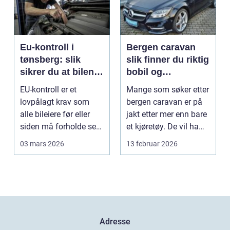
Eu-kontroll i
Bergen caravan
tønsberg: slik
slik finner du riktig
sikrer du at bilen
bobil og
går gjennom
campingvogn på
EU-kontroll er et
Mange som søker etter
vestlandet
lovpålagt krav som
bergen caravan er på
alle bileiere før eller
jakt etter mer enn bare
siden må forholde seg
et kjøretøy. De vil ha
til. For mange bl...
frihet, fl...
03 mars 2026
13 februar 2026
Adresse