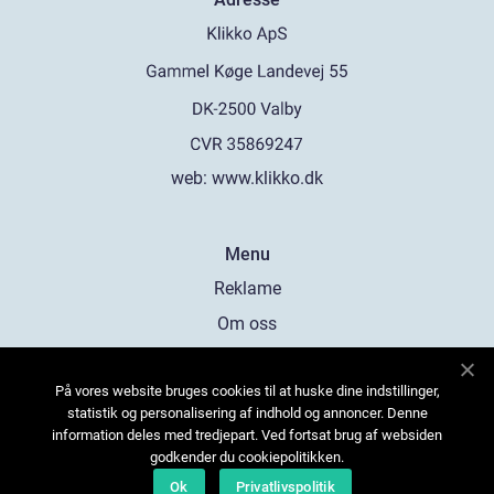
web:
www.klikko.dk
Menu
Reklame
Om oss
Cookies
På vores website bruges cookies til at huske dine indstillinger,
Kontakt Oss
statistik og personalisering af indhold og annoncer. Denne
Sitemap
information deles med tredjepart. Ved fortsat brug af websiden
godkender du cookiepolitikken.
Ok
Privatlivspolitik