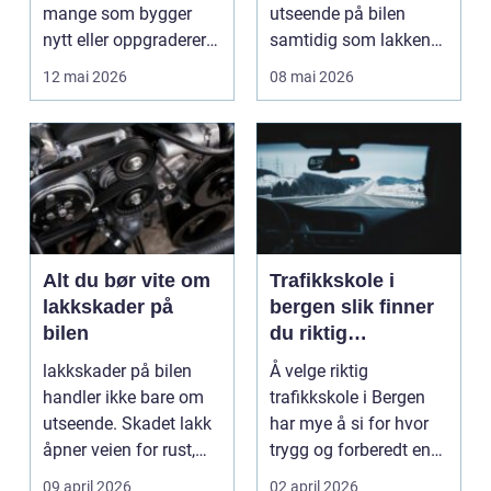
mange som bygger
utseende på bilen
nytt eller oppgraderer
samtidig som lakken
bolig, hytte og...
får et ekstra lag m...
12 mai 2026
08 mai 2026
Alt du bør vite om
Trafikkskole i
lakkskader på
bergen slik finner
bilen
du riktig
opplæring til
lakkskader på bilen
Å velge riktig
førerkortet
handler ikke bare om
trafikkskole i Bergen
utseende. Skadet lakk
har mye å si for hvor
åpner veien for rust,
trygg og forberedt en
verdifall og dy...
elev føler seg når ...
09 april 2026
02 april 2026