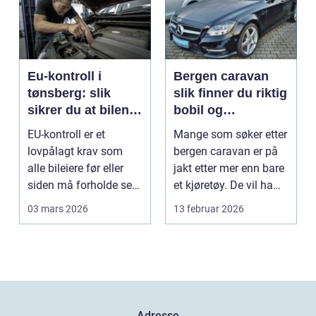
Eu-kontroll i
Bergen caravan
tønsberg: slik
slik finner du riktig
sikrer du at bilen
bobil og
går gjennom
campingvogn på
EU-kontroll er et
Mange som søker etter
vestlandet
lovpålagt krav som
bergen caravan er på
alle bileiere før eller
jakt etter mer enn bare
siden må forholde seg
et kjøretøy. De vil ha
til. For mange bl...
frihet, fl...
03 mars 2026
13 februar 2026
Adresse