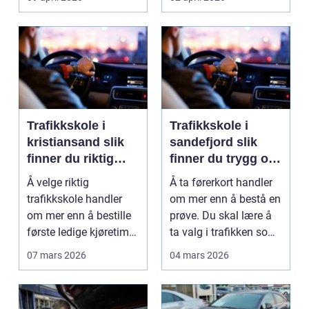
Trafikkskole i
Trafikkskole i
kristiansand slik
sandefjord slik
finner du riktig
finner du trygg og
opplæring
effektiv opplæring
Å velge riktig
Å ta førerkort handler
trafikkskole handler
om mer enn å bestå en
om mer enn å bestille
prøve. Du skal lære å
første ledige kjøretime.
ta valg i trafikken som
For mange er føre...
påvirker ...
07 mars 2026
04 mars 2026